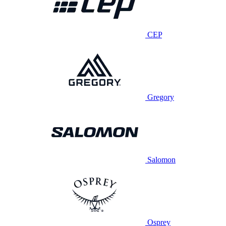
CEP
Gregory
Salomon
Osprey