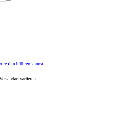
oure durchführen kannst
.
ersandart variieren.