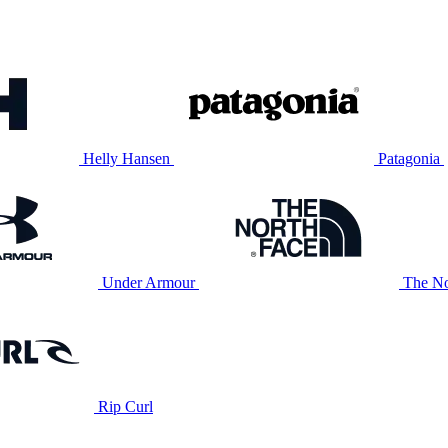
Helly Hansen
Patagonia
Under Armour
The No
Rip Curl