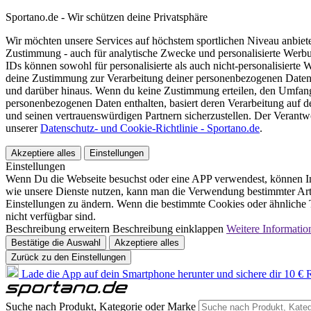
Sportano.de - Wir schützen deine Privatsphäre
Wir möchten unsere Services auf höchstem sportlichen Niveau anbie
Zustimmung - auch für analytische Zwecke und personalisierte Werb
IDs können sowohl für personalisierte als auch nicht-personalisiert
deine Zustimmung zur Verarbeitung deiner personenbezogenen Daten
und darüber hinaus. Wenn du keine Zustimmung erteilen, den Umfang 
personenbezogenen Daten enthalten, basiert deren Verarbeitung auf 
und seinen vertrauenswürdigen Partnern sicherzustellen. Der Verantw
unserer
Datenschutz- und Cookie-Richtlinie - Sportano.de
.
Akzeptiere alles
Einstellungen
Einstellungen
Wenn Du die Webseite besuchst oder eine APP verwendest, können In
wie unsere Dienste nutzen, kann man die Verwendung bestimmter Arte
Einstellungen zu ändern. Wenn die bestimmte Cookies oder ähnliche T
nicht verfügbar sind.
Beschreibung erweitern
Beschreibung einklappen
Weitere Informatio
Bestätige die Auswahl
Akzeptiere alles
Zurück zu den Einstellungen
Lade die App auf dein Smartphone herunter und sichere dir 10 € R
Suche nach Produkt, Kategorie oder Marke