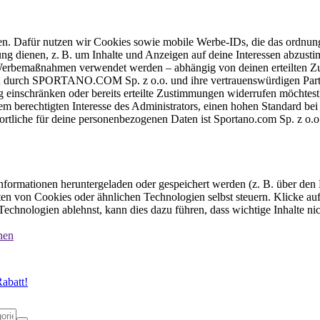
ten. Dafür nutzen wir Cookies sowie mobile Werbe-IDs, die das ordnun
ung dienen, z. B. um Inhalte und Anzeigen auf deine Interessen abzu
e Werbemaßnahmen verwendet werden – abhängig von deinen erteilten Zu
 durch SPORTANO.COM Sp. z o.o. und ihre vertrauenswürdigen Partner
einschränken oder bereits erteilte Zustimmungen widerrufen möchtest,
dem berechtigten Interesse des Administrators, einen hohen Standard b
ortliche für deine personenbezogenen Daten ist Sportano.com Sp. z o.
formationen heruntergeladen oder gespeichert werden (z. B. über den
n von Cookies oder ähnlichen Technologien selbst steuern. Klicke auf 
echnologien ablehnst, kann dies dazu führen, dass wichtige Inhalte n
nen
abatt!