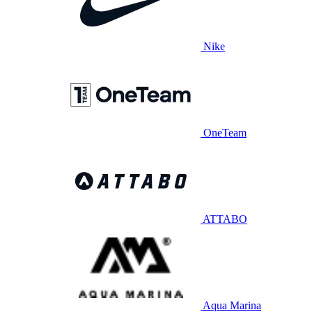
Nike
OneTeam
ATTABO
Aqua Marina