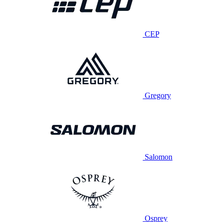
CEP
Gregory
Salomon
Osprey