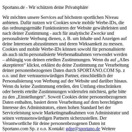
Sportano.de - Wir schützen deine Privatsphäre
Wir möchten unsere Services auf höchstem sportlichen Niveau
anbieten. Dafür nutzen wir Cookies sowie mobile Werbe-IDs, die
das ordnungsgemäße Funktionieren der Website gewährleisten und
nach deiner Zustimmung - auch für analytische Zwecke und
personalisierte Werbung dienen, z. B. um Inhalte und Anzeigen auf
deine Interessen abzustimmen und deren Wirksamkeit zu messen.
Cookies und mobile Werbe-IDs können sowohl für personalisierte
als auch nicht-personalisierte Werbemaßnahmen verwendet werden
– abhängig von deinen erteilten Zustimmungen. Wenn du auf „Alles
akzeptieren“ klickst, erklärst du deine Zustimmung zur Verarbeitung
deiner personenbezogenen Daten durch SPORTANO.COM Sp. z
o.o. und ihre vertrauenswürdigen Partner, einschließlich der
Personalisierung von Werbung auf der Website und darüber hinaus.
Wenn du keine Zustimmung erteilen, den Umfang einschränken
oder bereits erteilte Zustimmungen widerrufen möchtest, gehe bitte
zu den „Einstellungen“. Soweit Cookies deine personenbezogenen
Daten enthalten, basiert deren Verarbeitung auf dem berechtigten
Interesse des Administrators, einen hohen Standard bei der
Serviceleistung sowie Marketingmaßnahmen von Administrator und
seinen vertrauenswürdigen Partnern sicherzustellen. Der
Verantwortliche für deine personenbezogenen Daten ist
Sportano.com Sp. z o.o. Kontakt:
gdpr@sportano.de
Weitere