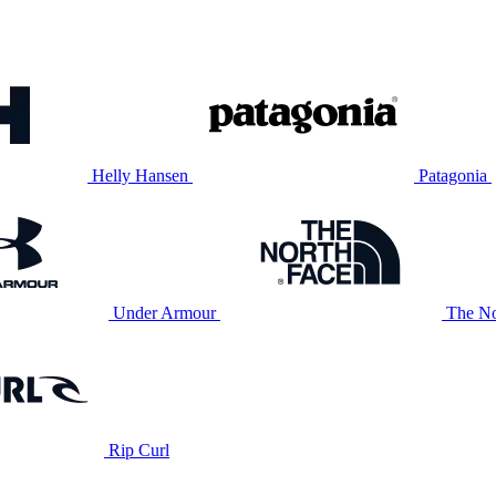
Helly Hansen
Patagonia
Under Armour
The No
Rip Curl