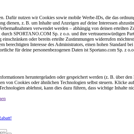
ten. Dafür nutzen wir Cookies sowie mobile Werbe-IDs, die das ordnun
ung dienen, z. B. um Inhalte und Anzeigen auf deine Interessen abzu
e Werbemaßnahmen verwendet werden – abhängig von deinen erteilten Zu
 durch SPORTANO.COM Sp. z o.o. und ihre vertrauenswürdigen Partner
einschränken oder bereits erteilte Zustimmungen widerrufen möchtest,
dem berechtigten Interesse des Administrators, einen hohen Standard b
ortliche für deine personenbezogenen Daten ist Sportano.com Sp. z o.
formationen heruntergeladen oder gespeichert werden (z. B. über den
n von Cookies oder ähnlichen Technologien selbst steuern. Klicke auf 
echnologien ablehnst, kann dies dazu führen, dass wichtige Inhalte n
nen
abatt!