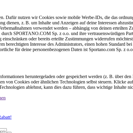
ten. Dafür nutzen wir Cookies sowie mobile Werbe-IDs, die das ordnun
ung dienen, z. B. um Inhalte und Anzeigen auf deine Interessen abzu
e Werbemaßnahmen verwendet werden – abhängig von deinen erteilten Zu
 durch SPORTANO.COM Sp. z o.o. und ihre vertrauenswürdigen Partner
einschränken oder bereits erteilte Zustimmungen widerrufen möchtest,
dem berechtigten Interesse des Administrators, einen hohen Standard b
ortliche für deine personenbezogenen Daten ist Sportano.com Sp. z o.
formationen heruntergeladen oder gespeichert werden (z. B. über den
n von Cookies oder ähnlichen Technologien selbst steuern. Klicke auf 
echnologien ablehnst, kann dies dazu führen, dass wichtige Inhalte n
nen
abatt!