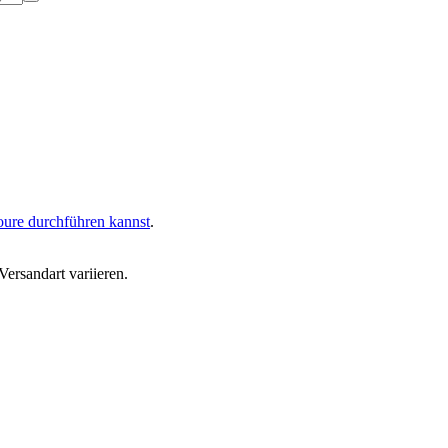
oure durchführen kannst
.
ersandart variieren.