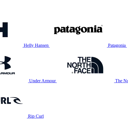
Helly Hansen
Patagonia
Under Armour
The No
Rip Curl