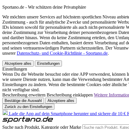
Sportano.de - Wir schützen deine Privatsphäre
Wir möchten unsere Services auf höchstem sportlichen Niveau anbie
Zustimmung - auch für analytische Zwecke und personalisierte Werb
IDs können sowohl für personalisierte als auch nicht-personalisiert
deine Zustimmung zur Verarbeitung deiner personenbezogenen Daten
und darüber hinaus. Wenn du keine Zustimmung erteilen, den Umfang 
personenbezogenen Daten enthalten, basiert deren Verarbeitung auf 
und seinen vertrauenswürdigen Partnern sicherzustellen. Der Verantw
unserer
Datenschutz- und Cookie-Richtlinie - Sportano.de
.
Akzeptiere alles
Einstellungen
Einstellungen
Wenn Du die Webseite besuchst oder eine APP verwendest, können In
wie unsere Dienste nutzen, kann man die Verwendung bestimmter Arte
Einstellungen zu ändern. Wenn die bestimmte Cookies oder ähnliche T
nicht verfügbar sind.
Beschreibung erweitern
Beschreibung einklappen
Weitere Informatio
Bestätige die Auswahl
Akzeptiere alles
Zurück zu den Einstellungen
Lade die App auf dein Smartphone herunter und sichere dir 10 € R
Suche nach Produkt, Kategorie oder Marke