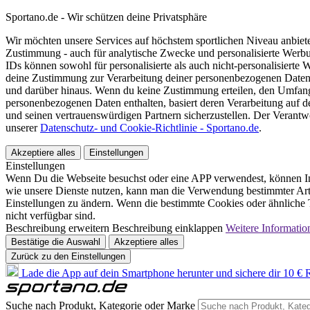
Sportano.de - Wir schützen deine Privatsphäre
Wir möchten unsere Services auf höchstem sportlichen Niveau anbie
Zustimmung - auch für analytische Zwecke und personalisierte Werb
IDs können sowohl für personalisierte als auch nicht-personalisiert
deine Zustimmung zur Verarbeitung deiner personenbezogenen Daten
und darüber hinaus. Wenn du keine Zustimmung erteilen, den Umfang 
personenbezogenen Daten enthalten, basiert deren Verarbeitung auf 
und seinen vertrauenswürdigen Partnern sicherzustellen. Der Verantw
unserer
Datenschutz- und Cookie-Richtlinie - Sportano.de
.
Akzeptiere alles
Einstellungen
Einstellungen
Wenn Du die Webseite besuchst oder eine APP verwendest, können In
wie unsere Dienste nutzen, kann man die Verwendung bestimmter Arte
Einstellungen zu ändern. Wenn die bestimmte Cookies oder ähnliche T
nicht verfügbar sind.
Beschreibung erweitern
Beschreibung einklappen
Weitere Informatio
Bestätige die Auswahl
Akzeptiere alles
Zurück zu den Einstellungen
Lade die App auf dein Smartphone herunter und sichere dir 10 € R
Suche nach Produkt, Kategorie oder Marke