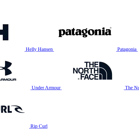
Helly Hansen
Patagonia
Under Armour
The No
Rip Curl