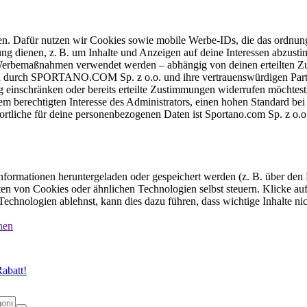
ten. Dafür nutzen wir Cookies sowie mobile Werbe-IDs, die das ordnun
ung dienen, z. B. um Inhalte und Anzeigen auf deine Interessen abzu
e Werbemaßnahmen verwendet werden – abhängig von deinen erteilten Zu
 durch SPORTANO.COM Sp. z o.o. und ihre vertrauenswürdigen Partner
einschränken oder bereits erteilte Zustimmungen widerrufen möchtest,
dem berechtigten Interesse des Administrators, einen hohen Standard b
ortliche für deine personenbezogenen Daten ist Sportano.com Sp. z o.
formationen heruntergeladen oder gespeichert werden (z. B. über den
n von Cookies oder ähnlichen Technologien selbst steuern. Klicke auf 
echnologien ablehnst, kann dies dazu führen, dass wichtige Inhalte n
nen
abatt!