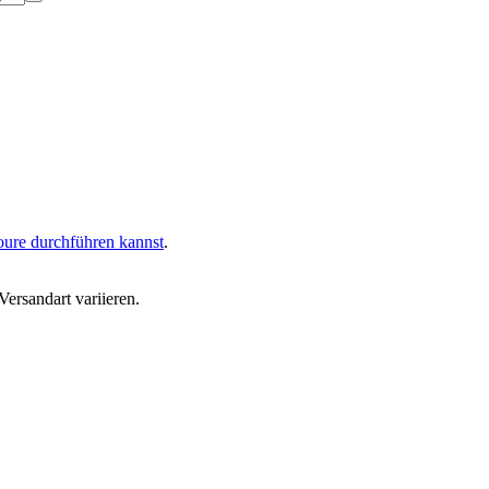
oure durchführen kannst
.
ersandart variieren.