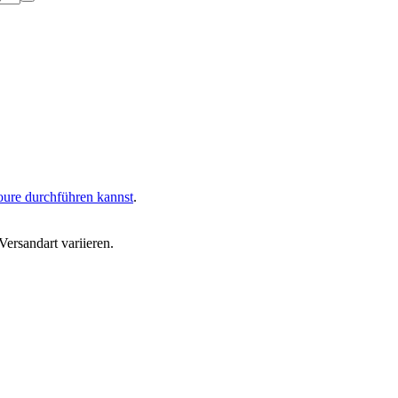
oure durchführen kannst
.
ersandart variieren.