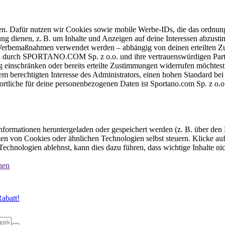
ten. Dafür nutzen wir Cookies sowie mobile Werbe-IDs, die das ordnun
ung dienen, z. B. um Inhalte und Anzeigen auf deine Interessen abzu
e Werbemaßnahmen verwendet werden – abhängig von deinen erteilten Zu
 durch SPORTANO.COM Sp. z o.o. und ihre vertrauenswürdigen Partner
einschränken oder bereits erteilte Zustimmungen widerrufen möchtest,
dem berechtigten Interesse des Administrators, einen hohen Standard b
ortliche für deine personenbezogenen Daten ist Sportano.com Sp. z o.
formationen heruntergeladen oder gespeichert werden (z. B. über den
n von Cookies oder ähnlichen Technologien selbst steuern. Klicke auf 
echnologien ablehnst, kann dies dazu führen, dass wichtige Inhalte n
nen
abatt!