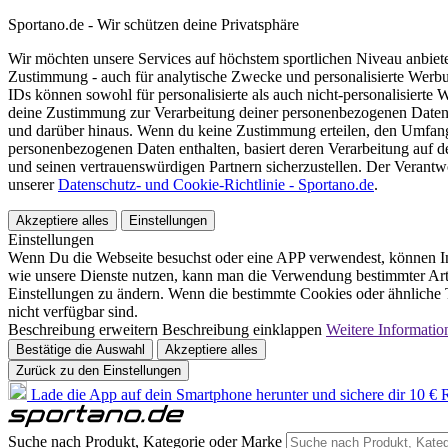
Sportano.de - Wir schützen deine Privatsphäre
Wir möchten unsere Services auf höchstem sportlichen Niveau anbie
Zustimmung - auch für analytische Zwecke und personalisierte Werb
IDs können sowohl für personalisierte als auch nicht-personalisiert
deine Zustimmung zur Verarbeitung deiner personenbezogenen Daten
und darüber hinaus. Wenn du keine Zustimmung erteilen, den Umfang 
personenbezogenen Daten enthalten, basiert deren Verarbeitung auf 
und seinen vertrauenswürdigen Partnern sicherzustellen. Der Verantw
unserer
Datenschutz- und Cookie-Richtlinie - Sportano.de
.
Akzeptiere alles
Einstellungen
Einstellungen
Wenn Du die Webseite besuchst oder eine APP verwendest, können In
wie unsere Dienste nutzen, kann man die Verwendung bestimmter Arte
Einstellungen zu ändern. Wenn die bestimmte Cookies oder ähnliche T
nicht verfügbar sind.
Beschreibung erweitern
Beschreibung einklappen
Weitere Informatio
Bestätige die Auswahl
Akzeptiere alles
Zurück zu den Einstellungen
Lade die App auf dein Smartphone herunter und sichere dir 10 € R
Suche nach Produkt, Kategorie oder Marke