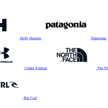
Helly Hansen
Patagonia
Under Armour
The No
Rip Curl