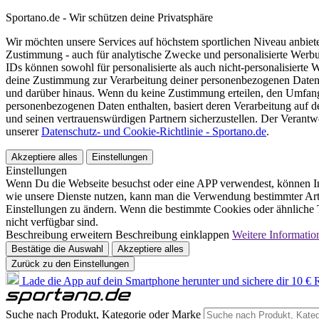
Sportano.de - Wir schützen deine Privatsphäre
Wir möchten unsere Services auf höchstem sportlichen Niveau anbie
Zustimmung - auch für analytische Zwecke und personalisierte Werb
IDs können sowohl für personalisierte als auch nicht-personalisiert
deine Zustimmung zur Verarbeitung deiner personenbezogenen Daten
und darüber hinaus. Wenn du keine Zustimmung erteilen, den Umfang 
personenbezogenen Daten enthalten, basiert deren Verarbeitung auf 
und seinen vertrauenswürdigen Partnern sicherzustellen. Der Verantw
unserer
Datenschutz- und Cookie-Richtlinie - Sportano.de
.
Akzeptiere alles
Einstellungen
Einstellungen
Wenn Du die Webseite besuchst oder eine APP verwendest, können In
wie unsere Dienste nutzen, kann man die Verwendung bestimmter Arte
Einstellungen zu ändern. Wenn die bestimmte Cookies oder ähnliche T
nicht verfügbar sind.
Beschreibung erweitern
Beschreibung einklappen
Weitere Informatio
Bestätige die Auswahl
Akzeptiere alles
Zurück zu den Einstellungen
Lade die App auf dein Smartphone herunter und sichere dir 10 € R
Suche nach Produkt, Kategorie oder Marke