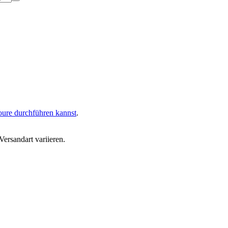
oure durchführen kannst
.
ersandart variieren.