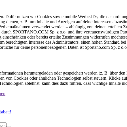
ten. Dafür nutzen wir Cookies sowie mobile Werbe-IDs, die das ordnun
ung dienen, z. B. um Inhalte und Anzeigen auf deine Interessen abzu
e Werbemaßnahmen verwendet werden – abhängig von deinen erteilten Zu
 durch SPORTANO.COM Sp. z o.o. und ihre vertrauenswürdigen Partner
einschränken oder bereits erteilte Zustimmungen widerrufen möchtest,
dem berechtigten Interesse des Administrators, einen hohen Standard b
ortliche für deine personenbezogenen Daten ist Sportano.com Sp. z o.
formationen heruntergeladen oder gespeichert werden (z. B. über den
n von Cookies oder ähnlichen Technologien selbst steuern. Klicke auf 
echnologien ablehnst, kann dies dazu führen, dass wichtige Inhalte n
nen
abatt!