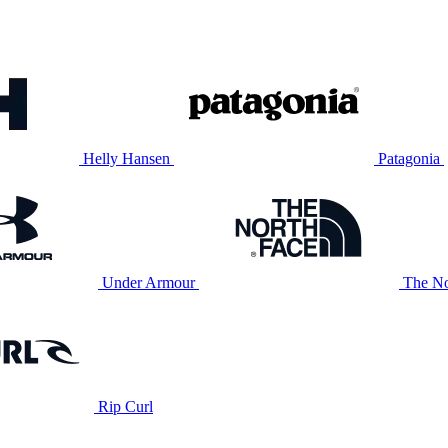
Helly Hansen
Patagonia
Under Armour
The No
Rip Curl