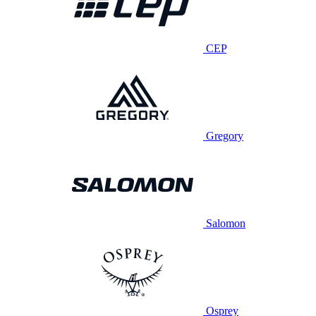
CEP
Gregory
Salomon
Osprey