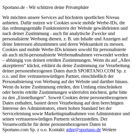
Sportano.de - Wir schützen deine Privatsphäre
Wir möchten unsere Services auf höchstem sportlichen Niveau
anbieten. Dafür nutzen wir Cookies sowie mobile Werbe-IDs, die
das ordnungsgemäße Funktionieren der Website gewährleisten und
nach deiner Zustimmung - auch für analytische Zwecke und
personalisierte Werbung dienen, z. B. um Inhalte und Anzeigen auf
deine Interessen abzustimmen und deren Wirksamkeit zu messen.
Cookies und mobile Werbe-IDs können sowohl für personalisierte
als auch nicht-personalisierte Werbemaßnahmen verwendet werden
– abhängig von deinen erteilten Zustimmungen. Wenn du auf „Alles
akzeptieren“ klickst, erklärst du deine Zustimmung zur Verarbeitung
deiner personenbezogenen Daten durch SPORTANO.COM Sp. z
o.o. und ihre vertrauenswürdigen Partner, einschließlich der
Personalisierung von Werbung auf der Website und darüber hinaus.
Wenn du keine Zustimmung erteilen, den Umfang einschränken
oder bereits erteilte Zustimmungen widerrufen möchtest, gehe bitte
zu den „Einstellungen“. Soweit Cookies deine personenbezogenen
Daten enthalten, basiert deren Verarbeitung auf dem berechtigten
Interesse des Administrators, einen hohen Standard bei der
Serviceleistung sowie Marketingmaßnahmen von Administrator und
seinen vertrauenswürdigen Partnern sicherzustellen. Der
Verantwortliche für deine personenbezogenen Daten ist
Sportano.com Sp. z o.o. Kontakt:
gdpr@sportano.de
Weitere