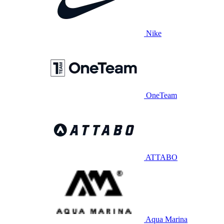
Nike
OneTeam
ATTABO
Aqua Marina