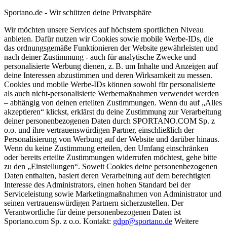
Sportano.de - Wir schützen deine Privatsphäre
Wir möchten unsere Services auf höchstem sportlichen Niveau
anbieten. Dafür nutzen wir Cookies sowie mobile Werbe-IDs, die
das ordnungsgemäße Funktionieren der Website gewährleisten und
nach deiner Zustimmung - auch für analytische Zwecke und
personalisierte Werbung dienen, z. B. um Inhalte und Anzeigen auf
deine Interessen abzustimmen und deren Wirksamkeit zu messen.
Cookies und mobile Werbe-IDs können sowohl für personalisierte
als auch nicht-personalisierte Werbemaßnahmen verwendet werden
– abhängig von deinen erteilten Zustimmungen. Wenn du auf „Alles
akzeptieren“ klickst, erklärst du deine Zustimmung zur Verarbeitung
deiner personenbezogenen Daten durch SPORTANO.COM Sp. z
o.o. und ihre vertrauenswürdigen Partner, einschließlich der
Personalisierung von Werbung auf der Website und darüber hinaus.
Wenn du keine Zustimmung erteilen, den Umfang einschränken
oder bereits erteilte Zustimmungen widerrufen möchtest, gehe bitte
zu den „Einstellungen“. Soweit Cookies deine personenbezogenen
Daten enthalten, basiert deren Verarbeitung auf dem berechtigten
Interesse des Administrators, einen hohen Standard bei der
Serviceleistung sowie Marketingmaßnahmen von Administrator und
seinen vertrauenswürdigen Partnern sicherzustellen. Der
Verantwortliche für deine personenbezogenen Daten ist
Sportano.com Sp. z o.o. Kontakt:
gdpr@sportano.de
Weitere