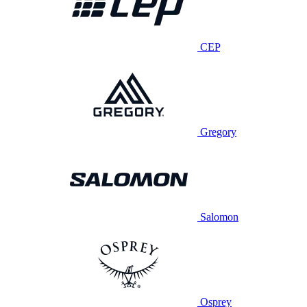
CEP
Gregory
Salomon
Osprey