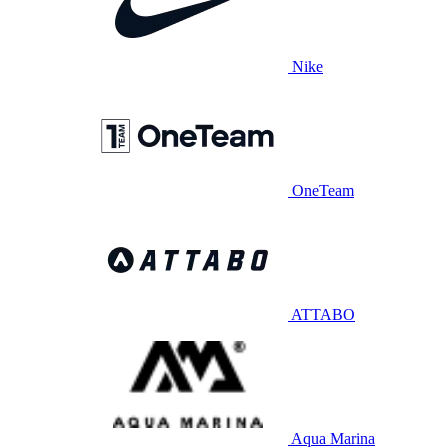
Nike
OneTeam
ATTABO
Aqua Marina