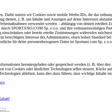
ten. Dafür nutzen wir Cookies sowie mobile Werbe-IDs, die das ordnun
ung dienen, z. B. um Inhalte und Anzeigen auf deine Interessen abzu
e Werbemaßnahmen verwendet werden – abhängig von deinen erteilten Zu
 durch SPORTANO.COM Sp. z o.o. und ihre vertrauenswürdigen Partner
einschränken oder bereits erteilte Zustimmungen widerrufen möchtest,
dem berechtigten Interesse des Administrators, einen hohen Standard b
ortliche für deine personenbezogenen Daten ist Sportano.com Sp. z o.
formationen heruntergeladen oder gespeichert werden (z. B. über den
n von Cookies oder ähnlichen Technologien selbst steuern. Klicke auf 
echnologien ablehnst, kann dies dazu führen, dass wichtige Inhalte n
nen
abatt!