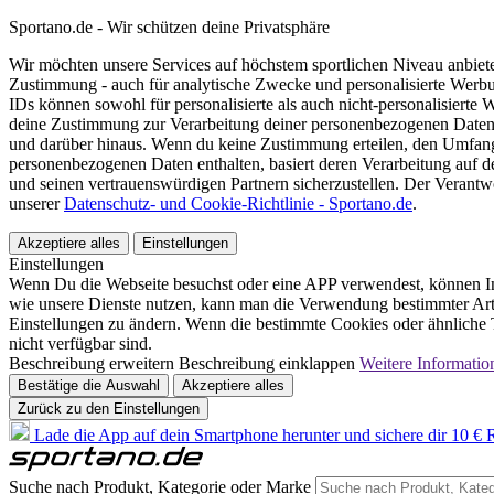
Sportano.de - Wir schützen deine Privatsphäre
Wir möchten unsere Services auf höchstem sportlichen Niveau anbie
Zustimmung - auch für analytische Zwecke und personalisierte Werb
IDs können sowohl für personalisierte als auch nicht-personalisiert
deine Zustimmung zur Verarbeitung deiner personenbezogenen Daten
und darüber hinaus. Wenn du keine Zustimmung erteilen, den Umfang 
personenbezogenen Daten enthalten, basiert deren Verarbeitung auf 
und seinen vertrauenswürdigen Partnern sicherzustellen. Der Verantw
unserer
Datenschutz- und Cookie-Richtlinie - Sportano.de
.
Akzeptiere alles
Einstellungen
Einstellungen
Wenn Du die Webseite besuchst oder eine APP verwendest, können In
wie unsere Dienste nutzen, kann man die Verwendung bestimmter Arte
Einstellungen zu ändern. Wenn die bestimmte Cookies oder ähnliche T
nicht verfügbar sind.
Beschreibung erweitern
Beschreibung einklappen
Weitere Informatio
Bestätige die Auswahl
Akzeptiere alles
Zurück zu den Einstellungen
Lade die App auf dein Smartphone herunter und sichere dir 10 € R
Suche nach Produkt, Kategorie oder Marke