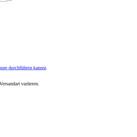
oure durchführen kannst
.
ersandart variieren.