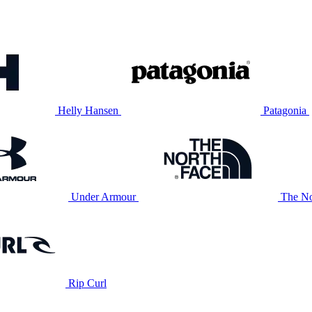
Helly Hansen
Patagonia
Under Armour
The No
Rip Curl