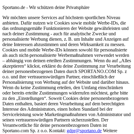
Sportano.de - Wir schützen deine Privatsphäre
Wir möchten unsere Services auf höchstem sportlichen Niveau
anbieten. Dafür nutzen wir Cookies sowie mobile Werbe-IDs, die
das ordnungsgemäße Funktionieren der Website gewährleisten und
nach deiner Zustimmung - auch für analytische Zwecke und
personalisierte Werbung dienen, z. B. um Inhalte und Anzeigen auf
deine Interessen abzustimmen und deren Wirksamkeit zu messen.
Cookies und mobile Werbe-IDs können sowohl für personalisierte
als auch nicht-personalisierte Werbemaßnahmen verwendet werden
– abhängig von deinen erteilten Zustimmungen. Wenn du auf „Alles
akzeptieren“ klickst, erklärst du deine Zustimmung zur Verarbeitung
deiner personenbezogenen Daten durch SPORTANO.COM Sp. z
o.o. und ihre vertrauenswürdigen Partner, einschließlich der
Personalisierung von Werbung auf der Website und darüber hinaus.
Wenn du keine Zustimmung erteilen, den Umfang einschränken
oder bereits erteilte Zustimmungen widerrufen möchtest, gehe bitte
zu den „Einstellungen“. Soweit Cookies deine personenbezogenen
Daten enthalten, basiert deren Verarbeitung auf dem berechtigten
Interesse des Administrators, einen hohen Standard bei der
Serviceleistung sowie Marketingmaßnahmen von Administrator und
seinen vertrauenswürdigen Partnern sicherzustellen. Der
Verantwortliche für deine personenbezogenen Daten ist
Sportano.com Sp. z o.o. Kontakt:
gdpr@sportano.de
Weitere