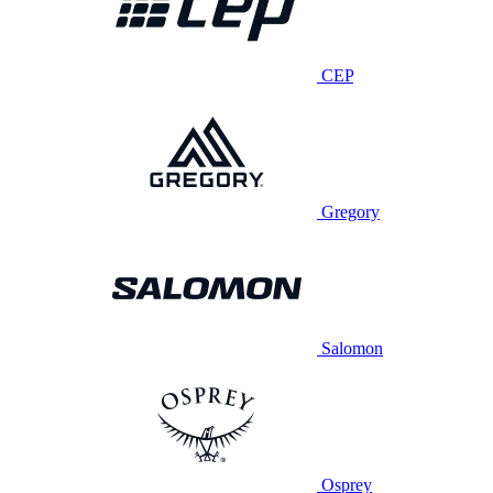
CEP
Gregory
Salomon
Osprey