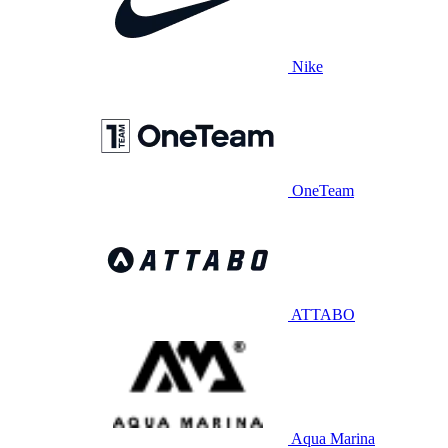
Nike
OneTeam
ATTABO
Aqua Marina