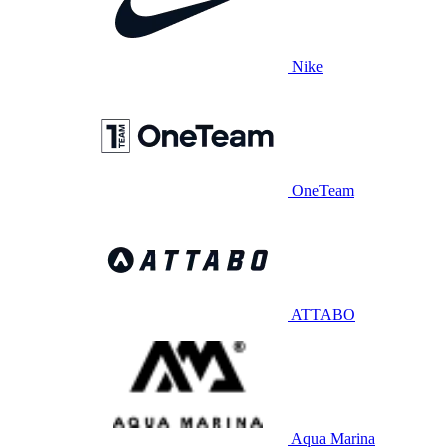
Nike
OneTeam
ATTABO
Aqua Marina