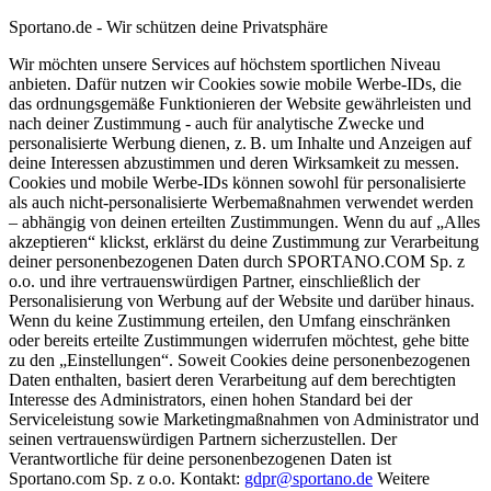
Sportano.de - Wir schützen deine Privatsphäre
Wir möchten unsere Services auf höchstem sportlichen Niveau
anbieten. Dafür nutzen wir Cookies sowie mobile Werbe-IDs, die
das ordnungsgemäße Funktionieren der Website gewährleisten und
nach deiner Zustimmung - auch für analytische Zwecke und
personalisierte Werbung dienen, z. B. um Inhalte und Anzeigen auf
deine Interessen abzustimmen und deren Wirksamkeit zu messen.
Cookies und mobile Werbe-IDs können sowohl für personalisierte
als auch nicht-personalisierte Werbemaßnahmen verwendet werden
– abhängig von deinen erteilten Zustimmungen. Wenn du auf „Alles
akzeptieren“ klickst, erklärst du deine Zustimmung zur Verarbeitung
deiner personenbezogenen Daten durch SPORTANO.COM Sp. z
o.o. und ihre vertrauenswürdigen Partner, einschließlich der
Personalisierung von Werbung auf der Website und darüber hinaus.
Wenn du keine Zustimmung erteilen, den Umfang einschränken
oder bereits erteilte Zustimmungen widerrufen möchtest, gehe bitte
zu den „Einstellungen“. Soweit Cookies deine personenbezogenen
Daten enthalten, basiert deren Verarbeitung auf dem berechtigten
Interesse des Administrators, einen hohen Standard bei der
Serviceleistung sowie Marketingmaßnahmen von Administrator und
seinen vertrauenswürdigen Partnern sicherzustellen. Der
Verantwortliche für deine personenbezogenen Daten ist
Sportano.com Sp. z o.o. Kontakt:
gdpr@sportano.de
Weitere