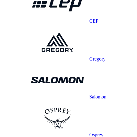
CEP
Gregory
Salomon
Osprey