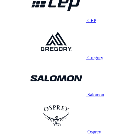
CEP
Gregory
Salomon
Osprey