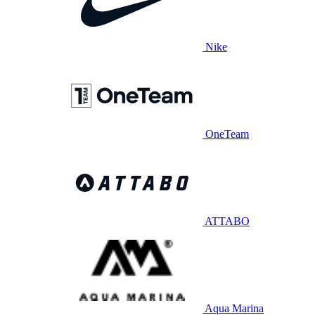
Nike
OneTeam
ATTABO
Aqua Marina