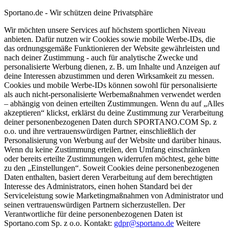
Sportano.de - Wir schützen deine Privatsphäre
Wir möchten unsere Services auf höchstem sportlichen Niveau
anbieten. Dafür nutzen wir Cookies sowie mobile Werbe-IDs, die
das ordnungsgemäße Funktionieren der Website gewährleisten und
nach deiner Zustimmung - auch für analytische Zwecke und
personalisierte Werbung dienen, z. B. um Inhalte und Anzeigen auf
deine Interessen abzustimmen und deren Wirksamkeit zu messen.
Cookies und mobile Werbe-IDs können sowohl für personalisierte
als auch nicht-personalisierte Werbemaßnahmen verwendet werden
– abhängig von deinen erteilten Zustimmungen. Wenn du auf „Alles
akzeptieren“ klickst, erklärst du deine Zustimmung zur Verarbeitung
deiner personenbezogenen Daten durch SPORTANO.COM Sp. z
o.o. und ihre vertrauenswürdigen Partner, einschließlich der
Personalisierung von Werbung auf der Website und darüber hinaus.
Wenn du keine Zustimmung erteilen, den Umfang einschränken
oder bereits erteilte Zustimmungen widerrufen möchtest, gehe bitte
zu den „Einstellungen“. Soweit Cookies deine personenbezogenen
Daten enthalten, basiert deren Verarbeitung auf dem berechtigten
Interesse des Administrators, einen hohen Standard bei der
Serviceleistung sowie Marketingmaßnahmen von Administrator und
seinen vertrauenswürdigen Partnern sicherzustellen. Der
Verantwortliche für deine personenbezogenen Daten ist
Sportano.com Sp. z o.o. Kontakt:
gdpr@sportano.de
Weitere