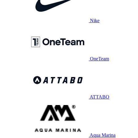
Nike
OneTeam
ATTABO
Aqua Marina