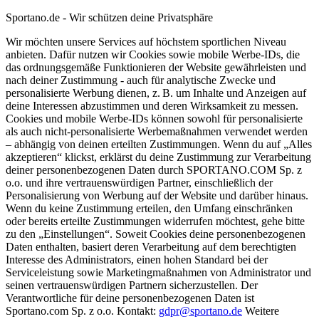
Sportano.de - Wir schützen deine Privatsphäre
Wir möchten unsere Services auf höchstem sportlichen Niveau
anbieten. Dafür nutzen wir Cookies sowie mobile Werbe-IDs, die
das ordnungsgemäße Funktionieren der Website gewährleisten und
nach deiner Zustimmung - auch für analytische Zwecke und
personalisierte Werbung dienen, z. B. um Inhalte und Anzeigen auf
deine Interessen abzustimmen und deren Wirksamkeit zu messen.
Cookies und mobile Werbe-IDs können sowohl für personalisierte
als auch nicht-personalisierte Werbemaßnahmen verwendet werden
– abhängig von deinen erteilten Zustimmungen. Wenn du auf „Alles
akzeptieren“ klickst, erklärst du deine Zustimmung zur Verarbeitung
deiner personenbezogenen Daten durch SPORTANO.COM Sp. z
o.o. und ihre vertrauenswürdigen Partner, einschließlich der
Personalisierung von Werbung auf der Website und darüber hinaus.
Wenn du keine Zustimmung erteilen, den Umfang einschränken
oder bereits erteilte Zustimmungen widerrufen möchtest, gehe bitte
zu den „Einstellungen“. Soweit Cookies deine personenbezogenen
Daten enthalten, basiert deren Verarbeitung auf dem berechtigten
Interesse des Administrators, einen hohen Standard bei der
Serviceleistung sowie Marketingmaßnahmen von Administrator und
seinen vertrauenswürdigen Partnern sicherzustellen. Der
Verantwortliche für deine personenbezogenen Daten ist
Sportano.com Sp. z o.o. Kontakt:
gdpr@sportano.de
Weitere