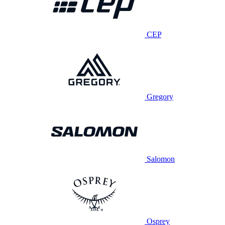
CEP
Gregory
Salomon
Osprey