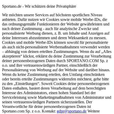
Sportano.de - Wir schützen deine Privatsphäre
Wir möchten unsere Services auf höchstem sportlichen Niveau
anbieten. Dafür nutzen wir Cookies sowie mobile Werbe-IDs, die
das ordnungsgemäße Funktionieren der Website gewährleisten und
nach deiner Zustimmung - auch für analytische Zwecke und
personalisierte Werbung dienen, z. B. um Inhalte und Anzeigen auf
deine Interessen abzustimmen und deren Wirksamkeit zu messen.
Cookies und mobile Werbe-IDs können sowohl für personalisierte
als auch nicht-personalisierte Werbemaßnahmen verwendet werden
– abhängig von deinen erteilten Zustimmungen. Wenn du auf „Alles
akzeptieren“ klickst, erklärst du deine Zustimmung zur Verarbeitung
deiner personenbezogenen Daten durch SPORTANO.COM Sp. z
o.o. und ihre vertrauenswürdigen Partner, einschließlich der
Personalisierung von Werbung auf der Website und darüber hinaus.
Wenn du keine Zustimmung erteilen, den Umfang einschränken
oder bereits erteilte Zustimmungen widerrufen möchtest, gehe bitte
zu den „Einstellungen“. Soweit Cookies deine personenbezogenen
Daten enthalten, basiert deren Verarbeitung auf dem berechtigten
Interesse des Administrators, einen hohen Standard bei der
Serviceleistung sowie Marketingmaßnahmen von Administrator und
seinen vertrauenswürdigen Partnern sicherzustellen. Der
Verantwortliche für deine personenbezogenen Daten ist
Sportano.com Sp. z o.o. Kontakt:
gdpr@sportano.de
Weitere