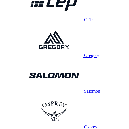
CEP
Gregory
Salomon
Osprey