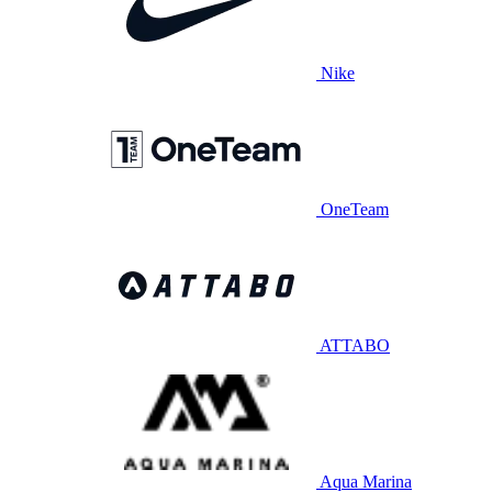
Nike
OneTeam
ATTABO
Aqua Marina