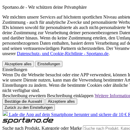
Sportano.de - Wir schützen deine Privatsphäre
Wir möchten unsere Services auf höchstem sportlichen Niveau anbie
Zustimmung - auch für analytische Zwecke und personalisierte Werb
IDs können sowohl für personalisierte als auch nicht-personalisiert
deine Zustimmung zur Verarbeitung deiner personenbezogenen Daten
und darüber hinaus. Wenn du keine Zustimmung erteilen, den Umfang 
personenbezogenen Daten enthalten, basiert deren Verarbeitung auf 
und seinen vertrauenswürdigen Partnern sicherzustellen. Der Verantw
unserer
Datenschutz- und Cookie-Richtlinie - Sportano.de
.
Akzeptiere alles
Einstellungen
Einstellungen
Wenn Du die Webseite besuchst oder eine APP verwendest, können In
wie unsere Dienste nutzen, kann man die Verwendung bestimmter Arte
Einstellungen zu ändern. Wenn die bestimmte Cookies oder ähnliche T
nicht verfügbar sind.
Beschreibung erweitern
Beschreibung einklappen
Weitere Informatio
Bestätige die Auswahl
Akzeptiere alles
Zurück zu den Einstellungen
Lade die App auf dein Smartphone herunter und sichere dir 10 € R
Suche nach Produkt, Kategorie oder Marke