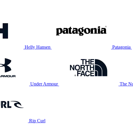
Helly Hansen
Patagonia
Under Armour
The No
Rip Curl