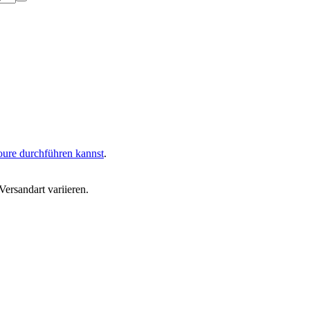
oure durchführen kannst
.
ersandart variieren.