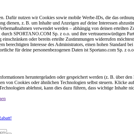
ten. Dafür nutzen wir Cookies sowie mobile Werbe-IDs, die das ordnun
ung dienen, z. B. um Inhalte und Anzeigen auf deine Interessen abzu
e Werbemaßnahmen verwendet werden – abhängig von deinen erteilten Zu
 durch SPORTANO.COM Sp. z o.o. und ihre vertrauenswürdigen Partner
einschränken oder bereits erteilte Zustimmungen widerrufen möchtest,
dem berechtigten Interesse des Administrators, einen hohen Standard b
ortliche für deine personenbezogenen Daten ist Sportano.com Sp. z o.
formationen heruntergeladen oder gespeichert werden (z. B. über den
n von Cookies oder ähnlichen Technologien selbst steuern. Klicke auf 
echnologien ablehnst, kann dies dazu führen, dass wichtige Inhalte n
nen
abatt!