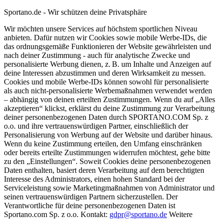
Sportano.de - Wir schützen deine Privatsphäre
Wir möchten unsere Services auf höchstem sportlichen Niveau
anbieten. Dafür nutzen wir Cookies sowie mobile Werbe-IDs, die
das ordnungsgemäße Funktionieren der Website gewährleisten und
nach deiner Zustimmung - auch für analytische Zwecke und
personalisierte Werbung dienen, z. B. um Inhalte und Anzeigen auf
deine Interessen abzustimmen und deren Wirksamkeit zu messen.
Cookies und mobile Werbe-IDs können sowohl für personalisierte
als auch nicht-personalisierte Werbemaßnahmen verwendet werden
– abhängig von deinen erteilten Zustimmungen. Wenn du auf „Alles
akzeptieren“ klickst, erklärst du deine Zustimmung zur Verarbeitung
deiner personenbezogenen Daten durch SPORTANO.COM Sp. z
o.o. und ihre vertrauenswürdigen Partner, einschließlich der
Personalisierung von Werbung auf der Website und darüber hinaus.
Wenn du keine Zustimmung erteilen, den Umfang einschränken
oder bereits erteilte Zustimmungen widerrufen möchtest, gehe bitte
zu den „Einstellungen“. Soweit Cookies deine personenbezogenen
Daten enthalten, basiert deren Verarbeitung auf dem berechtigten
Interesse des Administrators, einen hohen Standard bei der
Serviceleistung sowie Marketingmaßnahmen von Administrator und
seinen vertrauenswürdigen Partnern sicherzustellen. Der
Verantwortliche für deine personenbezogenen Daten ist
Sportano.com Sp. z o.o. Kontakt:
gdpr@sportano.de
Weitere