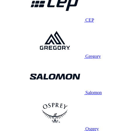
CEP
Gregory
Salomon
Osprey