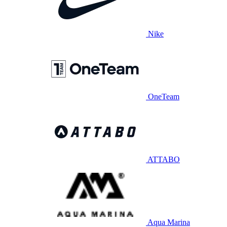
Nike
OneTeam
ATTABO
Aqua Marina