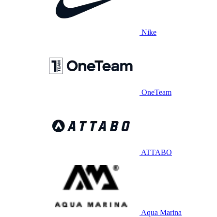
Nike
OneTeam
ATTABO
Aqua Marina