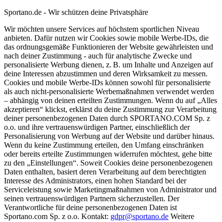
Sportano.de - Wir schützen deine Privatsphäre
Wir möchten unsere Services auf höchstem sportlichen Niveau
anbieten. Dafür nutzen wir Cookies sowie mobile Werbe-IDs, die
das ordnungsgemäße Funktionieren der Website gewährleisten und
nach deiner Zustimmung - auch für analytische Zwecke und
personalisierte Werbung dienen, z. B. um Inhalte und Anzeigen auf
deine Interessen abzustimmen und deren Wirksamkeit zu messen.
Cookies und mobile Werbe-IDs können sowohl für personalisierte
als auch nicht-personalisierte Werbemaßnahmen verwendet werden
– abhängig von deinen erteilten Zustimmungen. Wenn du auf „Alles
akzeptieren“ klickst, erklärst du deine Zustimmung zur Verarbeitung
deiner personenbezogenen Daten durch SPORTANO.COM Sp. z
o.o. und ihre vertrauenswürdigen Partner, einschließlich der
Personalisierung von Werbung auf der Website und darüber hinaus.
Wenn du keine Zustimmung erteilen, den Umfang einschränken
oder bereits erteilte Zustimmungen widerrufen möchtest, gehe bitte
zu den „Einstellungen“. Soweit Cookies deine personenbezogenen
Daten enthalten, basiert deren Verarbeitung auf dem berechtigten
Interesse des Administrators, einen hohen Standard bei der
Serviceleistung sowie Marketingmaßnahmen von Administrator und
seinen vertrauenswürdigen Partnern sicherzustellen. Der
Verantwortliche für deine personenbezogenen Daten ist
Sportano.com Sp. z o.o. Kontakt:
gdpr@sportano.de
Weitere