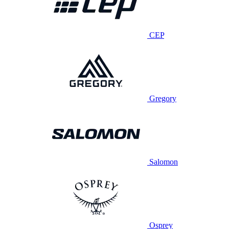
CEP
Gregory
Salomon
Osprey