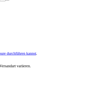
oure durchführen kannst
.
ersandart variieren.