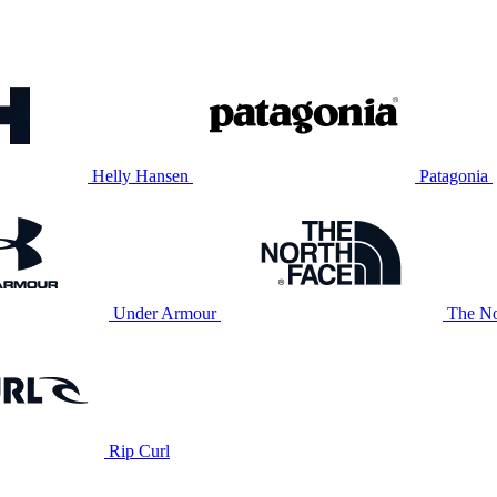
Helly Hansen
Patagonia
Under Armour
The No
Rip Curl