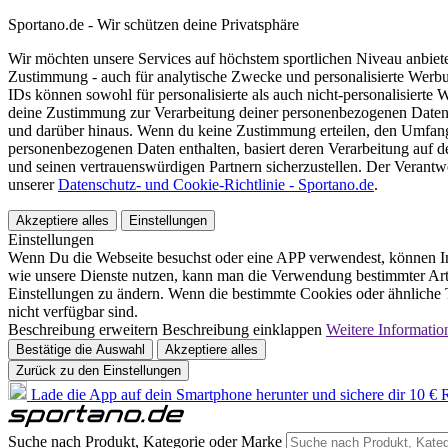
Sportano.de - Wir schützen deine Privatsphäre
Wir möchten unsere Services auf höchstem sportlichen Niveau anbie
Zustimmung - auch für analytische Zwecke und personalisierte Werb
IDs können sowohl für personalisierte als auch nicht-personalisiert
deine Zustimmung zur Verarbeitung deiner personenbezogenen Daten
und darüber hinaus. Wenn du keine Zustimmung erteilen, den Umfang 
personenbezogenen Daten enthalten, basiert deren Verarbeitung auf 
und seinen vertrauenswürdigen Partnern sicherzustellen. Der Verantw
unserer
Datenschutz- und Cookie-Richtlinie - Sportano.de
.
Akzeptiere alles
Einstellungen
Einstellungen
Wenn Du die Webseite besuchst oder eine APP verwendest, können In
wie unsere Dienste nutzen, kann man die Verwendung bestimmter Arte
Einstellungen zu ändern. Wenn die bestimmte Cookies oder ähnliche T
nicht verfügbar sind.
Beschreibung erweitern
Beschreibung einklappen
Weitere Informatio
Bestätige die Auswahl
Akzeptiere alles
Zurück zu den Einstellungen
Lade die App auf dein Smartphone herunter und sichere dir 10 € R
Suche nach Produkt, Kategorie oder Marke