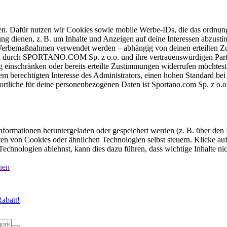
ten. Dafür nutzen wir Cookies sowie mobile Werbe-IDs, die das ordnun
ung dienen, z. B. um Inhalte und Anzeigen auf deine Interessen abzu
e Werbemaßnahmen verwendet werden – abhängig von deinen erteilten Zu
 durch SPORTANO.COM Sp. z o.o. und ihre vertrauenswürdigen Partner
einschränken oder bereits erteilte Zustimmungen widerrufen möchtest,
dem berechtigten Interesse des Administrators, einen hohen Standard b
ortliche für deine personenbezogenen Daten ist Sportano.com Sp. z o.
formationen heruntergeladen oder gespeichert werden (z. B. über den
n von Cookies oder ähnlichen Technologien selbst steuern. Klicke auf 
echnologien ablehnst, kann dies dazu führen, dass wichtige Inhalte n
nen
abatt!