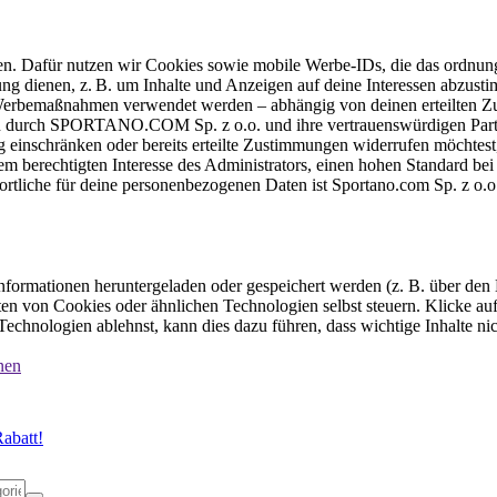
ten. Dafür nutzen wir Cookies sowie mobile Werbe-IDs, die das ordnun
ung dienen, z. B. um Inhalte und Anzeigen auf deine Interessen abzu
e Werbemaßnahmen verwendet werden – abhängig von deinen erteilten Zu
 durch SPORTANO.COM Sp. z o.o. und ihre vertrauenswürdigen Partner
einschränken oder bereits erteilte Zustimmungen widerrufen möchtest,
dem berechtigten Interesse des Administrators, einen hohen Standard b
ortliche für deine personenbezogenen Daten ist Sportano.com Sp. z o.
formationen heruntergeladen oder gespeichert werden (z. B. über den
n von Cookies oder ähnlichen Technologien selbst steuern. Klicke auf 
echnologien ablehnst, kann dies dazu führen, dass wichtige Inhalte n
nen
abatt!