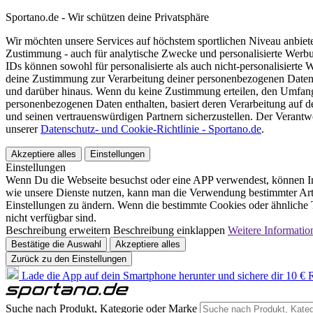
Sportano.de - Wir schützen deine Privatsphäre
Wir möchten unsere Services auf höchstem sportlichen Niveau anbie
Zustimmung - auch für analytische Zwecke und personalisierte Werb
IDs können sowohl für personalisierte als auch nicht-personalisiert
deine Zustimmung zur Verarbeitung deiner personenbezogenen Daten
und darüber hinaus. Wenn du keine Zustimmung erteilen, den Umfang 
personenbezogenen Daten enthalten, basiert deren Verarbeitung auf 
und seinen vertrauenswürdigen Partnern sicherzustellen. Der Verantw
unserer
Datenschutz- und Cookie-Richtlinie - Sportano.de
.
Akzeptiere alles
Einstellungen
Einstellungen
Wenn Du die Webseite besuchst oder eine APP verwendest, können In
wie unsere Dienste nutzen, kann man die Verwendung bestimmter Arte
Einstellungen zu ändern. Wenn die bestimmte Cookies oder ähnliche T
nicht verfügbar sind.
Beschreibung erweitern
Beschreibung einklappen
Weitere Informatio
Bestätige die Auswahl
Akzeptiere alles
Zurück zu den Einstellungen
Lade die App auf dein Smartphone herunter und sichere dir 10 € R
Suche nach Produkt, Kategorie oder Marke