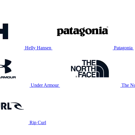
Helly Hansen
Patagonia
Under Armour
The No
Rip Curl