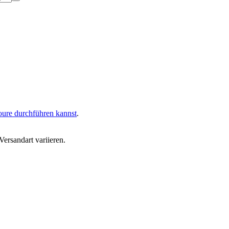
oure durchführen kannst
.
ersandart variieren.