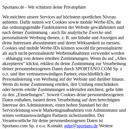
Sportano.de - Wir schützen deine Privatsphäre
Wir möchten unsere Services auf höchstem sportlichen Niveau
anbieten. Dafür nutzen wir Cookies sowie mobile Werbe-IDs, die
das ordnungsgemäße Funktionieren der Website gewährleisten und
nach deiner Zustimmung - auch für analytische Zwecke und
personalisierte Werbung dienen, z. B. um Inhalte und Anzeigen auf
deine Interessen abzustimmen und deren Wirksamkeit zu messen.
Cookies und mobile Werbe-IDs können sowohl für personalisierte
als auch nicht-personalisierte Werbemaßnahmen verwendet werden
– abhängig von deinen erteilten Zustimmungen. Wenn du auf „Alles
akzeptieren“ klickst, erklärst du deine Zustimmung zur Verarbeitung
deiner personenbezogenen Daten durch SPORTANO.COM Sp. z
o.o. und ihre vertrauenswürdigen Partner, einschließlich der
Personalisierung von Werbung auf der Website und darüber hinaus.
Wenn du keine Zustimmung erteilen, den Umfang einschränken
oder bereits erteilte Zustimmungen widerrufen möchtest, gehe bitte
zu den „Einstellungen“. Soweit Cookies deine personenbezogenen
Daten enthalten, basiert deren Verarbeitung auf dem berechtigten
Interesse des Administrators, einen hohen Standard bei der
Serviceleistung sowie Marketingmaßnahmen von Administrator und
seinen vertrauenswürdigen Partnern sicherzustellen. Der
Verantwortliche für deine personenbezogenen Daten ist
Sportano.com Sp. z o.o. Kontakt:
gdpr@sportano.de
Weitere