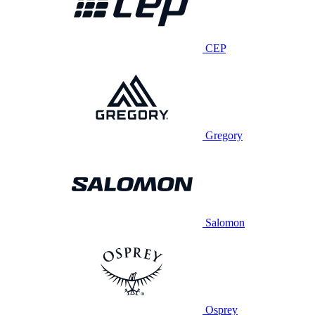
CEP
Gregory
Salomon
Osprey