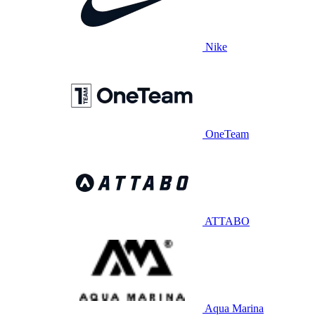
Nike
OneTeam
ATTABO
Aqua Marina