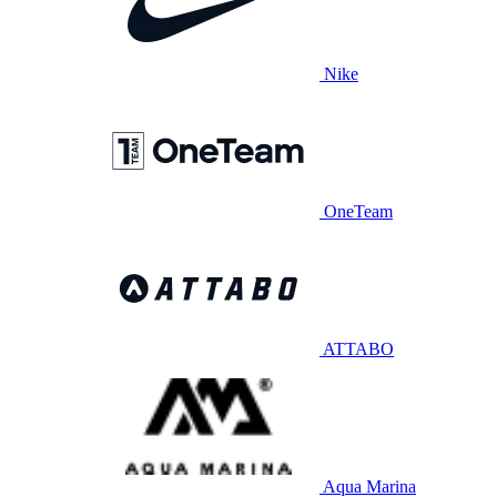
Nike
OneTeam
ATTABO
Aqua Marina