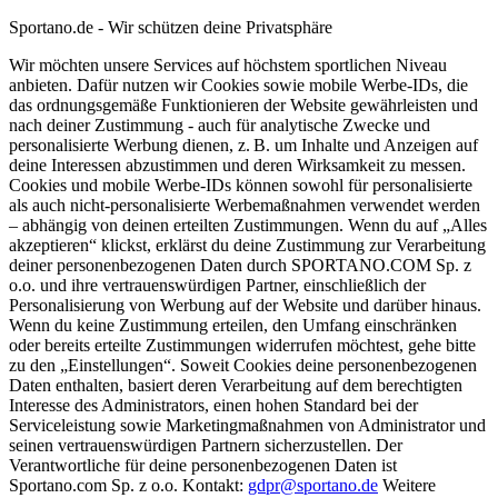
Sportano.de - Wir schützen deine Privatsphäre
Wir möchten unsere Services auf höchstem sportlichen Niveau
anbieten. Dafür nutzen wir Cookies sowie mobile Werbe-IDs, die
das ordnungsgemäße Funktionieren der Website gewährleisten und
nach deiner Zustimmung - auch für analytische Zwecke und
personalisierte Werbung dienen, z. B. um Inhalte und Anzeigen auf
deine Interessen abzustimmen und deren Wirksamkeit zu messen.
Cookies und mobile Werbe-IDs können sowohl für personalisierte
als auch nicht-personalisierte Werbemaßnahmen verwendet werden
– abhängig von deinen erteilten Zustimmungen. Wenn du auf „Alles
akzeptieren“ klickst, erklärst du deine Zustimmung zur Verarbeitung
deiner personenbezogenen Daten durch SPORTANO.COM Sp. z
o.o. und ihre vertrauenswürdigen Partner, einschließlich der
Personalisierung von Werbung auf der Website und darüber hinaus.
Wenn du keine Zustimmung erteilen, den Umfang einschränken
oder bereits erteilte Zustimmungen widerrufen möchtest, gehe bitte
zu den „Einstellungen“. Soweit Cookies deine personenbezogenen
Daten enthalten, basiert deren Verarbeitung auf dem berechtigten
Interesse des Administrators, einen hohen Standard bei der
Serviceleistung sowie Marketingmaßnahmen von Administrator und
seinen vertrauenswürdigen Partnern sicherzustellen. Der
Verantwortliche für deine personenbezogenen Daten ist
Sportano.com Sp. z o.o. Kontakt:
gdpr@sportano.de
Weitere