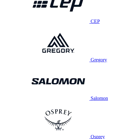
CEP
Gregory
Salomon
Osprey