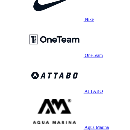
Nike
OneTeam
ATTABO
Aqua Marina