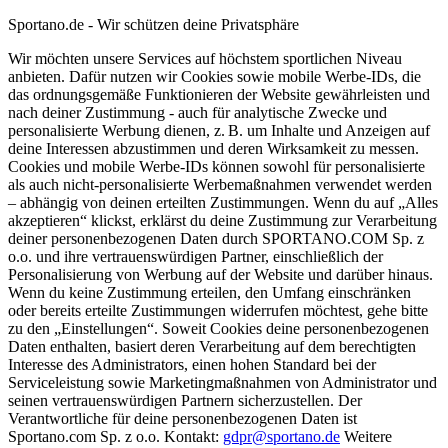
Sportano.de - Wir schützen deine Privatsphäre
Wir möchten unsere Services auf höchstem sportlichen Niveau
anbieten. Dafür nutzen wir Cookies sowie mobile Werbe-IDs, die
das ordnungsgemäße Funktionieren der Website gewährleisten und
nach deiner Zustimmung - auch für analytische Zwecke und
personalisierte Werbung dienen, z. B. um Inhalte und Anzeigen auf
deine Interessen abzustimmen und deren Wirksamkeit zu messen.
Cookies und mobile Werbe-IDs können sowohl für personalisierte
als auch nicht-personalisierte Werbemaßnahmen verwendet werden
– abhängig von deinen erteilten Zustimmungen. Wenn du auf „Alles
akzeptieren“ klickst, erklärst du deine Zustimmung zur Verarbeitung
deiner personenbezogenen Daten durch SPORTANO.COM Sp. z
o.o. und ihre vertrauenswürdigen Partner, einschließlich der
Personalisierung von Werbung auf der Website und darüber hinaus.
Wenn du keine Zustimmung erteilen, den Umfang einschränken
oder bereits erteilte Zustimmungen widerrufen möchtest, gehe bitte
zu den „Einstellungen“. Soweit Cookies deine personenbezogenen
Daten enthalten, basiert deren Verarbeitung auf dem berechtigten
Interesse des Administrators, einen hohen Standard bei der
Serviceleistung sowie Marketingmaßnahmen von Administrator und
seinen vertrauenswürdigen Partnern sicherzustellen. Der
Verantwortliche für deine personenbezogenen Daten ist
Sportano.com Sp. z o.o. Kontakt:
gdpr@sportano.de
Weitere