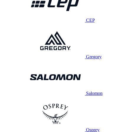
CEP
Gregory
Salomon
Osprey