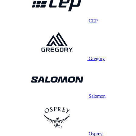
CEP
Gregory
Salomon
Osprey