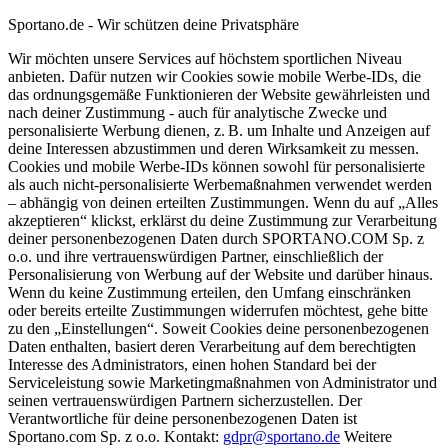
Sportano.de - Wir schützen deine Privatsphäre
Wir möchten unsere Services auf höchstem sportlichen Niveau
anbieten. Dafür nutzen wir Cookies sowie mobile Werbe-IDs, die
das ordnungsgemäße Funktionieren der Website gewährleisten und
nach deiner Zustimmung - auch für analytische Zwecke und
personalisierte Werbung dienen, z. B. um Inhalte und Anzeigen auf
deine Interessen abzustimmen und deren Wirksamkeit zu messen.
Cookies und mobile Werbe-IDs können sowohl für personalisierte
als auch nicht-personalisierte Werbemaßnahmen verwendet werden
– abhängig von deinen erteilten Zustimmungen. Wenn du auf „Alles
akzeptieren“ klickst, erklärst du deine Zustimmung zur Verarbeitung
deiner personenbezogenen Daten durch SPORTANO.COM Sp. z
o.o. und ihre vertrauenswürdigen Partner, einschließlich der
Personalisierung von Werbung auf der Website und darüber hinaus.
Wenn du keine Zustimmung erteilen, den Umfang einschränken
oder bereits erteilte Zustimmungen widerrufen möchtest, gehe bitte
zu den „Einstellungen“. Soweit Cookies deine personenbezogenen
Daten enthalten, basiert deren Verarbeitung auf dem berechtigten
Interesse des Administrators, einen hohen Standard bei der
Serviceleistung sowie Marketingmaßnahmen von Administrator und
seinen vertrauenswürdigen Partnern sicherzustellen. Der
Verantwortliche für deine personenbezogenen Daten ist
Sportano.com Sp. z o.o. Kontakt:
gdpr@sportano.de
Weitere