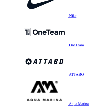
Nike
OneTeam
ATTABO
Aqua Marina