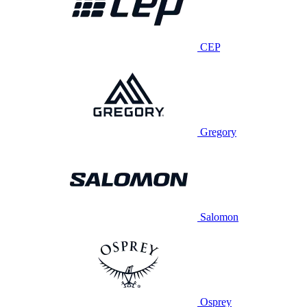
CEP
Gregory
Salomon
Osprey