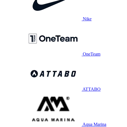
Nike
OneTeam
ATTABO
Aqua Marina