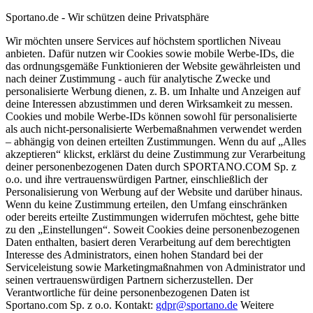
Sportano.de - Wir schützen deine Privatsphäre
Wir möchten unsere Services auf höchstem sportlichen Niveau
anbieten. Dafür nutzen wir Cookies sowie mobile Werbe-IDs, die
das ordnungsgemäße Funktionieren der Website gewährleisten und
nach deiner Zustimmung - auch für analytische Zwecke und
personalisierte Werbung dienen, z. B. um Inhalte und Anzeigen auf
deine Interessen abzustimmen und deren Wirksamkeit zu messen.
Cookies und mobile Werbe-IDs können sowohl für personalisierte
als auch nicht-personalisierte Werbemaßnahmen verwendet werden
– abhängig von deinen erteilten Zustimmungen. Wenn du auf „Alles
akzeptieren“ klickst, erklärst du deine Zustimmung zur Verarbeitung
deiner personenbezogenen Daten durch SPORTANO.COM Sp. z
o.o. und ihre vertrauenswürdigen Partner, einschließlich der
Personalisierung von Werbung auf der Website und darüber hinaus.
Wenn du keine Zustimmung erteilen, den Umfang einschränken
oder bereits erteilte Zustimmungen widerrufen möchtest, gehe bitte
zu den „Einstellungen“. Soweit Cookies deine personenbezogenen
Daten enthalten, basiert deren Verarbeitung auf dem berechtigten
Interesse des Administrators, einen hohen Standard bei der
Serviceleistung sowie Marketingmaßnahmen von Administrator und
seinen vertrauenswürdigen Partnern sicherzustellen. Der
Verantwortliche für deine personenbezogenen Daten ist
Sportano.com Sp. z o.o. Kontakt:
gdpr@sportano.de
Weitere