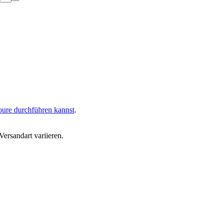
oure durchführen kannst
.
ersandart variieren.