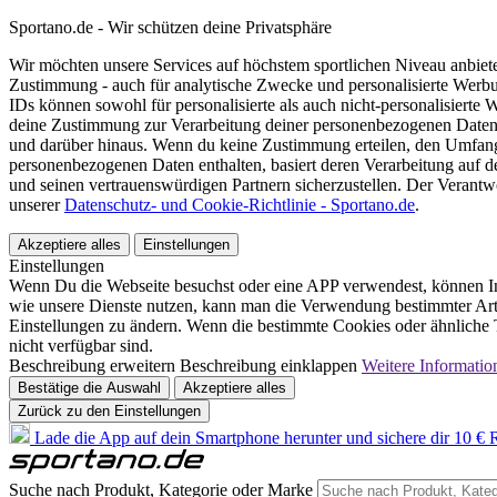
Sportano.de - Wir schützen deine Privatsphäre
Wir möchten unsere Services auf höchstem sportlichen Niveau anbie
Zustimmung - auch für analytische Zwecke und personalisierte Werb
IDs können sowohl für personalisierte als auch nicht-personalisiert
deine Zustimmung zur Verarbeitung deiner personenbezogenen Daten
und darüber hinaus. Wenn du keine Zustimmung erteilen, den Umfang 
personenbezogenen Daten enthalten, basiert deren Verarbeitung auf 
und seinen vertrauenswürdigen Partnern sicherzustellen. Der Verantw
unserer
Datenschutz- und Cookie-Richtlinie - Sportano.de
.
Akzeptiere alles
Einstellungen
Einstellungen
Wenn Du die Webseite besuchst oder eine APP verwendest, können In
wie unsere Dienste nutzen, kann man die Verwendung bestimmter Arte
Einstellungen zu ändern. Wenn die bestimmte Cookies oder ähnliche T
nicht verfügbar sind.
Beschreibung erweitern
Beschreibung einklappen
Weitere Informatio
Bestätige die Auswahl
Akzeptiere alles
Zurück zu den Einstellungen
Lade die App auf dein Smartphone herunter und sichere dir 10 € R
Suche nach Produkt, Kategorie oder Marke