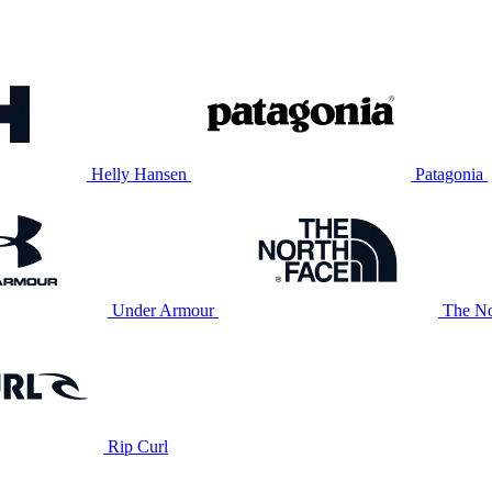
Helly Hansen
Patagonia
Under Armour
The No
Rip Curl