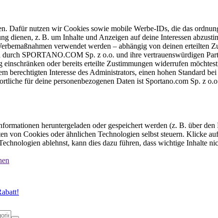
ten. Dafür nutzen wir Cookies sowie mobile Werbe-IDs, die das ordnun
ung dienen, z. B. um Inhalte und Anzeigen auf deine Interessen abzu
e Werbemaßnahmen verwendet werden – abhängig von deinen erteilten Zu
 durch SPORTANO.COM Sp. z o.o. und ihre vertrauenswürdigen Partner
einschränken oder bereits erteilte Zustimmungen widerrufen möchtest,
dem berechtigten Interesse des Administrators, einen hohen Standard b
ortliche für deine personenbezogenen Daten ist Sportano.com Sp. z o.
formationen heruntergeladen oder gespeichert werden (z. B. über den
n von Cookies oder ähnlichen Technologien selbst steuern. Klicke auf 
echnologien ablehnst, kann dies dazu führen, dass wichtige Inhalte n
nen
abatt!