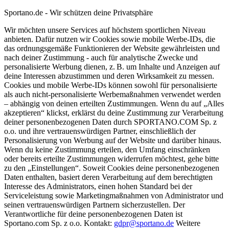
Sportano.de - Wir schützen deine Privatsphäre
Wir möchten unsere Services auf höchstem sportlichen Niveau
anbieten. Dafür nutzen wir Cookies sowie mobile Werbe-IDs, die
das ordnungsgemäße Funktionieren der Website gewährleisten und
nach deiner Zustimmung - auch für analytische Zwecke und
personalisierte Werbung dienen, z. B. um Inhalte und Anzeigen auf
deine Interessen abzustimmen und deren Wirksamkeit zu messen.
Cookies und mobile Werbe-IDs können sowohl für personalisierte
als auch nicht-personalisierte Werbemaßnahmen verwendet werden
– abhängig von deinen erteilten Zustimmungen. Wenn du auf „Alles
akzeptieren“ klickst, erklärst du deine Zustimmung zur Verarbeitung
deiner personenbezogenen Daten durch SPORTANO.COM Sp. z
o.o. und ihre vertrauenswürdigen Partner, einschließlich der
Personalisierung von Werbung auf der Website und darüber hinaus.
Wenn du keine Zustimmung erteilen, den Umfang einschränken
oder bereits erteilte Zustimmungen widerrufen möchtest, gehe bitte
zu den „Einstellungen“. Soweit Cookies deine personenbezogenen
Daten enthalten, basiert deren Verarbeitung auf dem berechtigten
Interesse des Administrators, einen hohen Standard bei der
Serviceleistung sowie Marketingmaßnahmen von Administrator und
seinen vertrauenswürdigen Partnern sicherzustellen. Der
Verantwortliche für deine personenbezogenen Daten ist
Sportano.com Sp. z o.o. Kontakt:
gdpr@sportano.de
Weitere