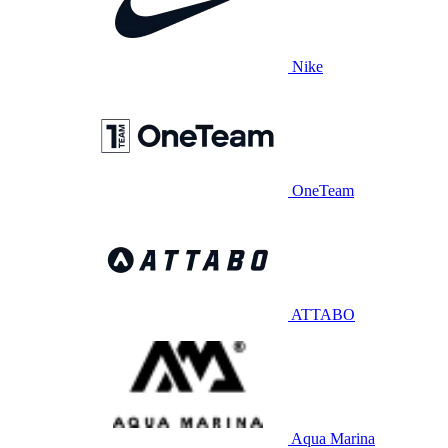
Nike
OneTeam
ATTABO
Aqua Marina