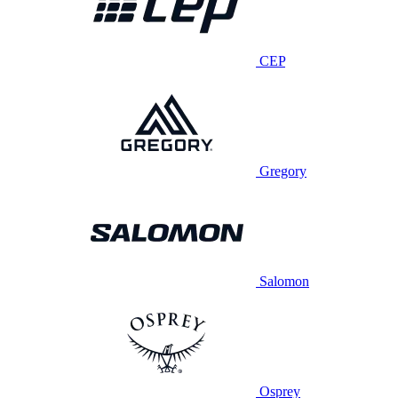
CEP
Gregory
Salomon
Osprey