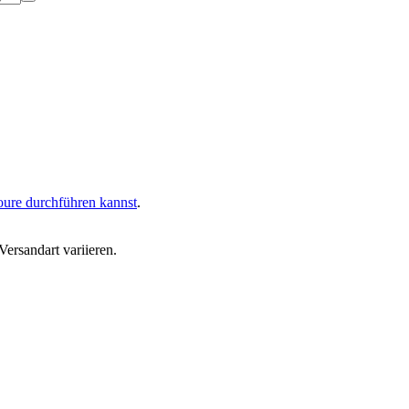
oure durchführen kannst
.
ersandart variieren.