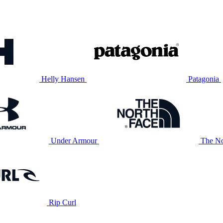
Helly Hansen
Patagonia
Under Armour
The No
Rip Curl