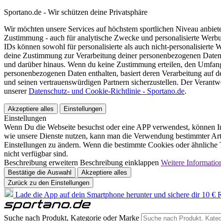
Sportano.de - Wir schützen deine Privatsphäre
Wir möchten unsere Services auf höchstem sportlichen Niveau anbie
Zustimmung - auch für analytische Zwecke und personalisierte Werb
IDs können sowohl für personalisierte als auch nicht-personalisiert
deine Zustimmung zur Verarbeitung deiner personenbezogenen Daten
und darüber hinaus. Wenn du keine Zustimmung erteilen, den Umfang 
personenbezogenen Daten enthalten, basiert deren Verarbeitung auf 
und seinen vertrauenswürdigen Partnern sicherzustellen. Der Verantw
unserer
Datenschutz- und Cookie-Richtlinie - Sportano.de
.
Akzeptiere alles
Einstellungen
Einstellungen
Wenn Du die Webseite besuchst oder eine APP verwendest, können In
wie unsere Dienste nutzen, kann man die Verwendung bestimmter Arte
Einstellungen zu ändern. Wenn die bestimmte Cookies oder ähnliche T
nicht verfügbar sind.
Beschreibung erweitern
Beschreibung einklappen
Weitere Informatio
Bestätige die Auswahl
Akzeptiere alles
Zurück zu den Einstellungen
Lade die App auf dein Smartphone herunter und sichere dir 10 € R
Suche nach Produkt, Kategorie oder Marke