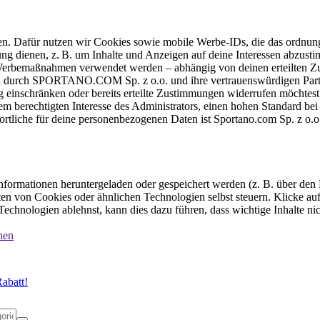
ten. Dafür nutzen wir Cookies sowie mobile Werbe-IDs, die das ordnun
ung dienen, z. B. um Inhalte und Anzeigen auf deine Interessen abzu
e Werbemaßnahmen verwendet werden – abhängig von deinen erteilten Zu
 durch SPORTANO.COM Sp. z o.o. und ihre vertrauenswürdigen Partner
einschränken oder bereits erteilte Zustimmungen widerrufen möchtest,
dem berechtigten Interesse des Administrators, einen hohen Standard b
ortliche für deine personenbezogenen Daten ist Sportano.com Sp. z o.
formationen heruntergeladen oder gespeichert werden (z. B. über den
n von Cookies oder ähnlichen Technologien selbst steuern. Klicke auf 
echnologien ablehnst, kann dies dazu führen, dass wichtige Inhalte n
nen
abatt!