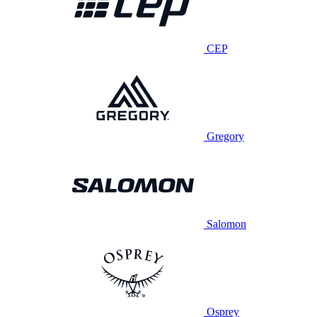
CEP
Gregory
Salomon
Osprey