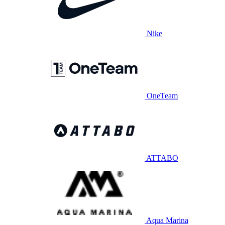
Nike
OneTeam
ATTABO
Aqua Marina