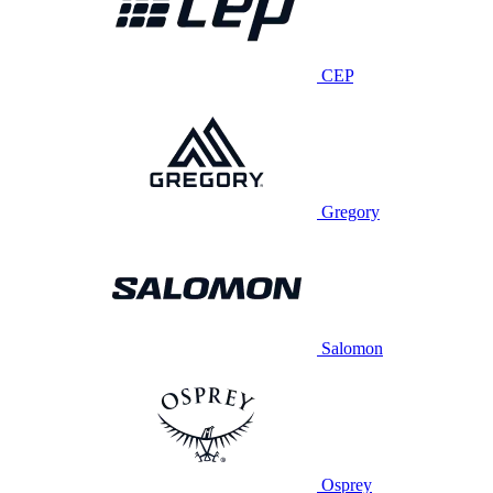
CEP
Gregory
Salomon
Osprey