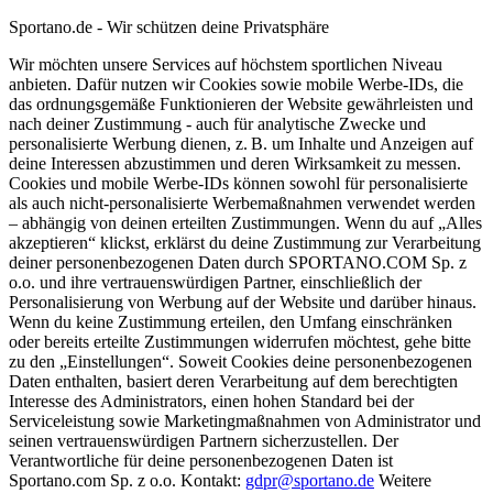
Sportano.de - Wir schützen deine Privatsphäre
Wir möchten unsere Services auf höchstem sportlichen Niveau
anbieten. Dafür nutzen wir Cookies sowie mobile Werbe-IDs, die
das ordnungsgemäße Funktionieren der Website gewährleisten und
nach deiner Zustimmung - auch für analytische Zwecke und
personalisierte Werbung dienen, z. B. um Inhalte und Anzeigen auf
deine Interessen abzustimmen und deren Wirksamkeit zu messen.
Cookies und mobile Werbe-IDs können sowohl für personalisierte
als auch nicht-personalisierte Werbemaßnahmen verwendet werden
– abhängig von deinen erteilten Zustimmungen. Wenn du auf „Alles
akzeptieren“ klickst, erklärst du deine Zustimmung zur Verarbeitung
deiner personenbezogenen Daten durch SPORTANO.COM Sp. z
o.o. und ihre vertrauenswürdigen Partner, einschließlich der
Personalisierung von Werbung auf der Website und darüber hinaus.
Wenn du keine Zustimmung erteilen, den Umfang einschränken
oder bereits erteilte Zustimmungen widerrufen möchtest, gehe bitte
zu den „Einstellungen“. Soweit Cookies deine personenbezogenen
Daten enthalten, basiert deren Verarbeitung auf dem berechtigten
Interesse des Administrators, einen hohen Standard bei der
Serviceleistung sowie Marketingmaßnahmen von Administrator und
seinen vertrauenswürdigen Partnern sicherzustellen. Der
Verantwortliche für deine personenbezogenen Daten ist
Sportano.com Sp. z o.o. Kontakt:
gdpr@sportano.de
Weitere