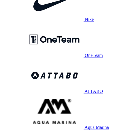
Nike
OneTeam
ATTABO
Aqua Marina