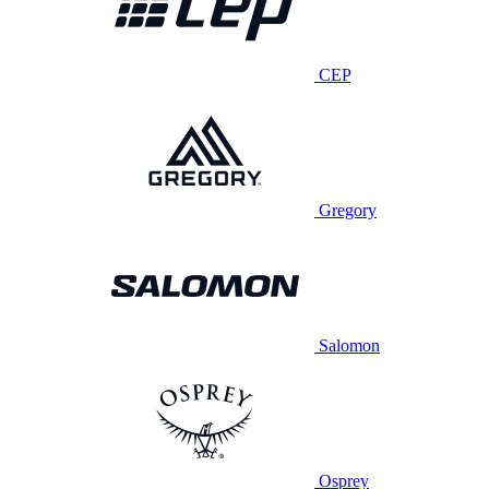
CEP
Gregory
Salomon
Osprey