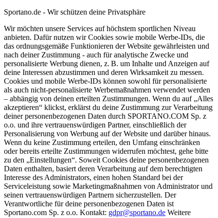
Sportano.de - Wir schützen deine Privatsphäre
Wir möchten unsere Services auf höchstem sportlichen Niveau
anbieten. Dafür nutzen wir Cookies sowie mobile Werbe-IDs, die
das ordnungsgemäße Funktionieren der Website gewährleisten und
nach deiner Zustimmung - auch für analytische Zwecke und
personalisierte Werbung dienen, z. B. um Inhalte und Anzeigen auf
deine Interessen abzustimmen und deren Wirksamkeit zu messen.
Cookies und mobile Werbe-IDs können sowohl für personalisierte
als auch nicht-personalisierte Werbemaßnahmen verwendet werden
– abhängig von deinen erteilten Zustimmungen. Wenn du auf „Alles
akzeptieren“ klickst, erklärst du deine Zustimmung zur Verarbeitung
deiner personenbezogenen Daten durch SPORTANO.COM Sp. z
o.o. und ihre vertrauenswürdigen Partner, einschließlich der
Personalisierung von Werbung auf der Website und darüber hinaus.
Wenn du keine Zustimmung erteilen, den Umfang einschränken
oder bereits erteilte Zustimmungen widerrufen möchtest, gehe bitte
zu den „Einstellungen“. Soweit Cookies deine personenbezogenen
Daten enthalten, basiert deren Verarbeitung auf dem berechtigten
Interesse des Administrators, einen hohen Standard bei der
Serviceleistung sowie Marketingmaßnahmen von Administrator und
seinen vertrauenswürdigen Partnern sicherzustellen. Der
Verantwortliche für deine personenbezogenen Daten ist
Sportano.com Sp. z o.o. Kontakt:
gdpr@sportano.de
Weitere