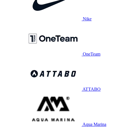
Nike
OneTeam
ATTABO
Aqua Marina