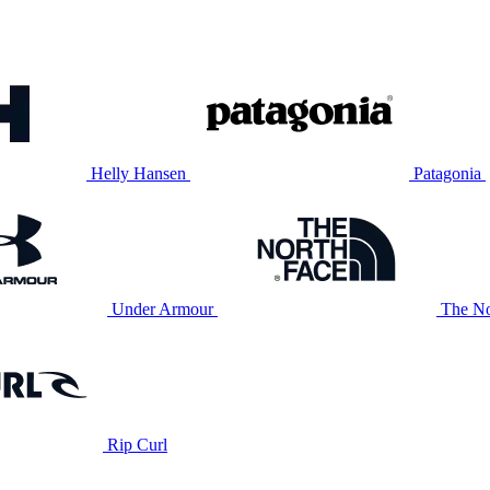
Helly Hansen
Patagonia
Under Armour
The No
Rip Curl