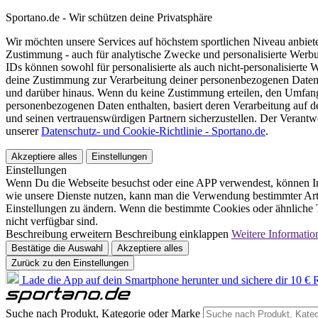
Sportano.de - Wir schützen deine Privatsphäre
Wir möchten unsere Services auf höchstem sportlichen Niveau anbie
Zustimmung - auch für analytische Zwecke und personalisierte Werb
IDs können sowohl für personalisierte als auch nicht-personalisiert
deine Zustimmung zur Verarbeitung deiner personenbezogenen Daten
und darüber hinaus. Wenn du keine Zustimmung erteilen, den Umfang 
personenbezogenen Daten enthalten, basiert deren Verarbeitung auf 
und seinen vertrauenswürdigen Partnern sicherzustellen. Der Verantw
unserer
Datenschutz- und Cookie-Richtlinie - Sportano.de
.
Akzeptiere alles
Einstellungen
Einstellungen
Wenn Du die Webseite besuchst oder eine APP verwendest, können In
wie unsere Dienste nutzen, kann man die Verwendung bestimmter Arte
Einstellungen zu ändern. Wenn die bestimmte Cookies oder ähnliche T
nicht verfügbar sind.
Beschreibung erweitern
Beschreibung einklappen
Weitere Informatio
Bestätige die Auswahl
Akzeptiere alles
Zurück zu den Einstellungen
Lade die App auf dein Smartphone herunter und sichere dir 10 € R
Suche nach Produkt, Kategorie oder Marke