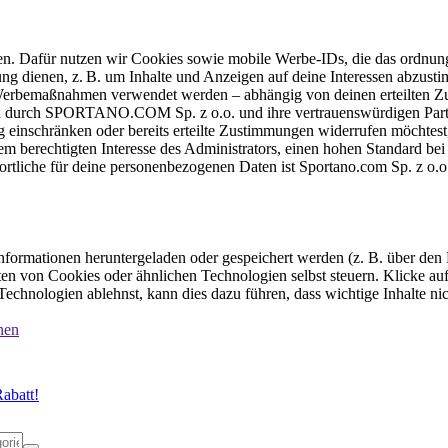
ten. Dafür nutzen wir Cookies sowie mobile Werbe-IDs, die das ordnun
ung dienen, z. B. um Inhalte und Anzeigen auf deine Interessen abzu
e Werbemaßnahmen verwendet werden – abhängig von deinen erteilten Zu
 durch SPORTANO.COM Sp. z o.o. und ihre vertrauenswürdigen Partner
einschränken oder bereits erteilte Zustimmungen widerrufen möchtest,
dem berechtigten Interesse des Administrators, einen hohen Standard b
ortliche für deine personenbezogenen Daten ist Sportano.com Sp. z o.
formationen heruntergeladen oder gespeichert werden (z. B. über den
n von Cookies oder ähnlichen Technologien selbst steuern. Klicke auf 
echnologien ablehnst, kann dies dazu führen, dass wichtige Inhalte n
nen
abatt!