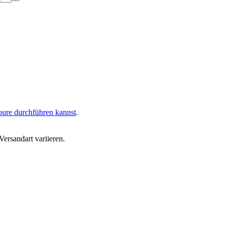
oure durchführen kannst
.
ersandart variieren.