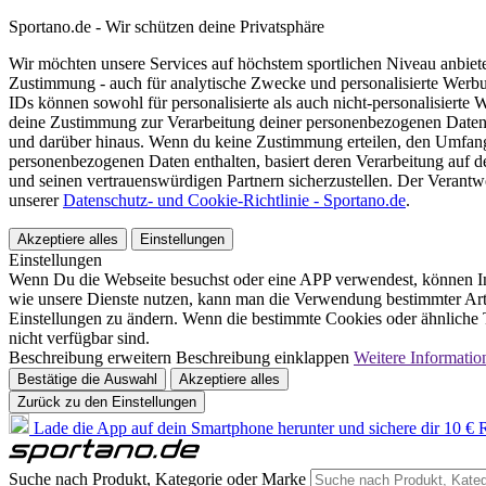
Sportano.de - Wir schützen deine Privatsphäre
Wir möchten unsere Services auf höchstem sportlichen Niveau anbie
Zustimmung - auch für analytische Zwecke und personalisierte Werb
IDs können sowohl für personalisierte als auch nicht-personalisiert
deine Zustimmung zur Verarbeitung deiner personenbezogenen Daten
und darüber hinaus. Wenn du keine Zustimmung erteilen, den Umfang 
personenbezogenen Daten enthalten, basiert deren Verarbeitung auf 
und seinen vertrauenswürdigen Partnern sicherzustellen. Der Verantw
unserer
Datenschutz- und Cookie-Richtlinie - Sportano.de
.
Akzeptiere alles
Einstellungen
Einstellungen
Wenn Du die Webseite besuchst oder eine APP verwendest, können In
wie unsere Dienste nutzen, kann man die Verwendung bestimmter Arte
Einstellungen zu ändern. Wenn die bestimmte Cookies oder ähnliche T
nicht verfügbar sind.
Beschreibung erweitern
Beschreibung einklappen
Weitere Informatio
Bestätige die Auswahl
Akzeptiere alles
Zurück zu den Einstellungen
Lade die App auf dein Smartphone herunter und sichere dir 10 € R
Suche nach Produkt, Kategorie oder Marke