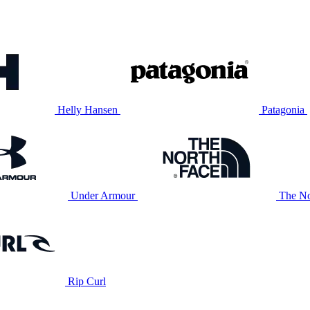
Helly Hansen
Patagonia
Under Armour
The No
Rip Curl