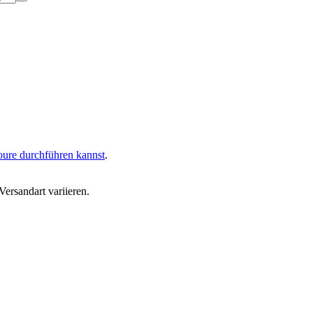
oure durchführen kannst
.
ersandart variieren.