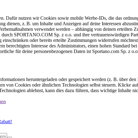
ten. Dafür nutzen wir Cookies sowie mobile Werbe-IDs, die das ordnun
ung dienen, z. B. um Inhalte und Anzeigen auf deine Interessen abzu
e Werbemaßnahmen verwendet werden – abhängig von deinen erteilten Zu
 durch SPORTANO.COM Sp. z o.o. und ihre vertrauenswürdigen Partner
einschränken oder bereits erteilte Zustimmungen widerrufen möchtest,
dem berechtigten Interesse des Administrators, einen hohen Standard b
ortliche für deine personenbezogenen Daten ist Sportano.com Sp. z o.
formationen heruntergeladen oder gespeichert werden (z. B. über den
n von Cookies oder ähnlichen Technologien selbst steuern. Klicke auf 
echnologien ablehnst, kann dies dazu führen, dass wichtige Inhalte n
nen
abatt!