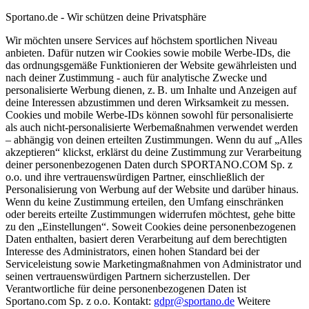
Sportano.de - Wir schützen deine Privatsphäre
Wir möchten unsere Services auf höchstem sportlichen Niveau
anbieten. Dafür nutzen wir Cookies sowie mobile Werbe-IDs, die
das ordnungsgemäße Funktionieren der Website gewährleisten und
nach deiner Zustimmung - auch für analytische Zwecke und
personalisierte Werbung dienen, z. B. um Inhalte und Anzeigen auf
deine Interessen abzustimmen und deren Wirksamkeit zu messen.
Cookies und mobile Werbe-IDs können sowohl für personalisierte
als auch nicht-personalisierte Werbemaßnahmen verwendet werden
– abhängig von deinen erteilten Zustimmungen. Wenn du auf „Alles
akzeptieren“ klickst, erklärst du deine Zustimmung zur Verarbeitung
deiner personenbezogenen Daten durch SPORTANO.COM Sp. z
o.o. und ihre vertrauenswürdigen Partner, einschließlich der
Personalisierung von Werbung auf der Website und darüber hinaus.
Wenn du keine Zustimmung erteilen, den Umfang einschränken
oder bereits erteilte Zustimmungen widerrufen möchtest, gehe bitte
zu den „Einstellungen“. Soweit Cookies deine personenbezogenen
Daten enthalten, basiert deren Verarbeitung auf dem berechtigten
Interesse des Administrators, einen hohen Standard bei der
Serviceleistung sowie Marketingmaßnahmen von Administrator und
seinen vertrauenswürdigen Partnern sicherzustellen. Der
Verantwortliche für deine personenbezogenen Daten ist
Sportano.com Sp. z o.o. Kontakt:
gdpr@sportano.de
Weitere