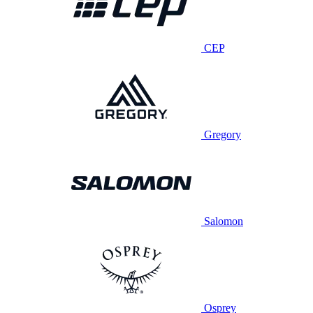
CEP
Gregory
Salomon
Osprey