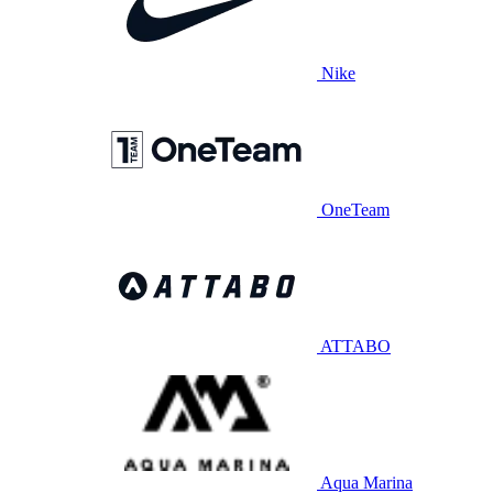
Nike
OneTeam
ATTABO
Aqua Marina