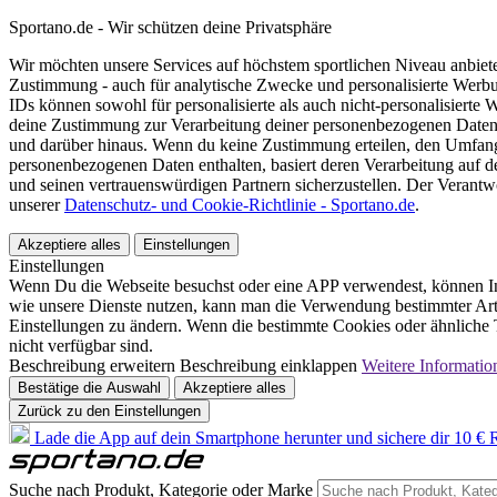
Sportano.de - Wir schützen deine Privatsphäre
Wir möchten unsere Services auf höchstem sportlichen Niveau anbie
Zustimmung - auch für analytische Zwecke und personalisierte Werb
IDs können sowohl für personalisierte als auch nicht-personalisiert
deine Zustimmung zur Verarbeitung deiner personenbezogenen Daten
und darüber hinaus. Wenn du keine Zustimmung erteilen, den Umfang 
personenbezogenen Daten enthalten, basiert deren Verarbeitung auf 
und seinen vertrauenswürdigen Partnern sicherzustellen. Der Verantw
unserer
Datenschutz- und Cookie-Richtlinie - Sportano.de
.
Akzeptiere alles
Einstellungen
Einstellungen
Wenn Du die Webseite besuchst oder eine APP verwendest, können In
wie unsere Dienste nutzen, kann man die Verwendung bestimmter Arte
Einstellungen zu ändern. Wenn die bestimmte Cookies oder ähnliche T
nicht verfügbar sind.
Beschreibung erweitern
Beschreibung einklappen
Weitere Informatio
Bestätige die Auswahl
Akzeptiere alles
Zurück zu den Einstellungen
Lade die App auf dein Smartphone herunter und sichere dir 10 € R
Suche nach Produkt, Kategorie oder Marke