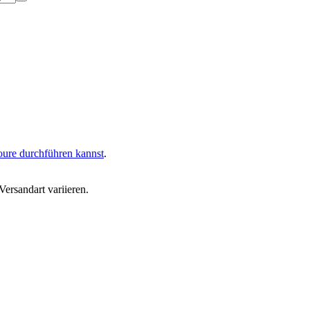
oure durchführen kannst
.
ersandart variieren.