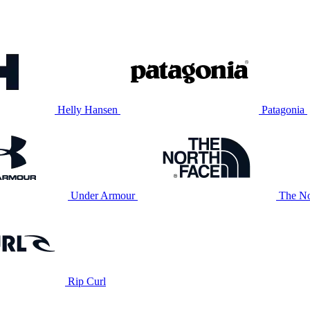
Helly Hansen
Patagonia
Under Armour
The No
Rip Curl