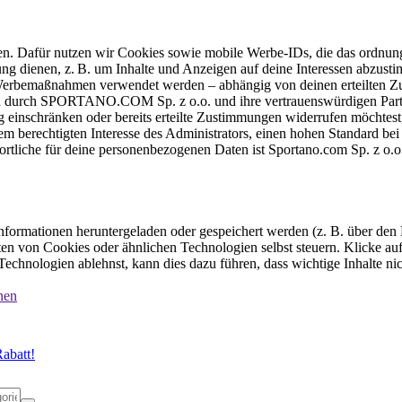
ten. Dafür nutzen wir Cookies sowie mobile Werbe-IDs, die das ordnun
ung dienen, z. B. um Inhalte und Anzeigen auf deine Interessen abzu
e Werbemaßnahmen verwendet werden – abhängig von deinen erteilten Zu
 durch SPORTANO.COM Sp. z o.o. und ihre vertrauenswürdigen Partner
einschränken oder bereits erteilte Zustimmungen widerrufen möchtest,
dem berechtigten Interesse des Administrators, einen hohen Standard b
ortliche für deine personenbezogenen Daten ist Sportano.com Sp. z o.
formationen heruntergeladen oder gespeichert werden (z. B. über den
n von Cookies oder ähnlichen Technologien selbst steuern. Klicke auf 
echnologien ablehnst, kann dies dazu führen, dass wichtige Inhalte n
nen
abatt!