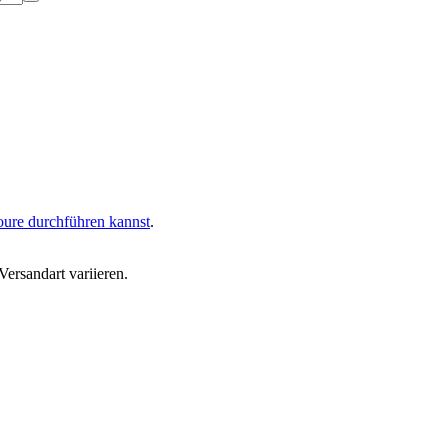
oure durchführen kannst
.
ersandart variieren.