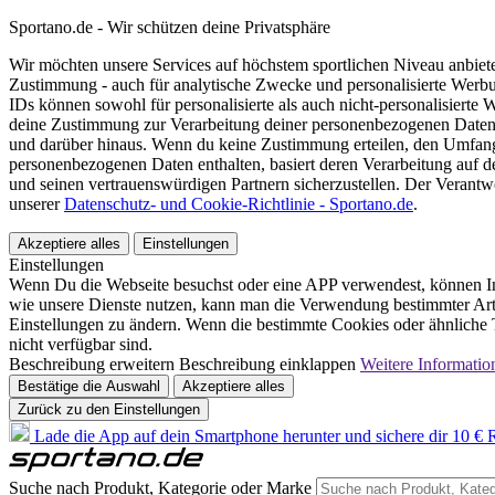
Sportano.de - Wir schützen deine Privatsphäre
Wir möchten unsere Services auf höchstem sportlichen Niveau anbie
Zustimmung - auch für analytische Zwecke und personalisierte Werb
IDs können sowohl für personalisierte als auch nicht-personalisiert
deine Zustimmung zur Verarbeitung deiner personenbezogenen Daten
und darüber hinaus. Wenn du keine Zustimmung erteilen, den Umfang 
personenbezogenen Daten enthalten, basiert deren Verarbeitung auf 
und seinen vertrauenswürdigen Partnern sicherzustellen. Der Verantw
unserer
Datenschutz- und Cookie-Richtlinie - Sportano.de
.
Akzeptiere alles
Einstellungen
Einstellungen
Wenn Du die Webseite besuchst oder eine APP verwendest, können In
wie unsere Dienste nutzen, kann man die Verwendung bestimmter Arte
Einstellungen zu ändern. Wenn die bestimmte Cookies oder ähnliche T
nicht verfügbar sind.
Beschreibung erweitern
Beschreibung einklappen
Weitere Informatio
Bestätige die Auswahl
Akzeptiere alles
Zurück zu den Einstellungen
Lade die App auf dein Smartphone herunter und sichere dir 10 € R
Suche nach Produkt, Kategorie oder Marke