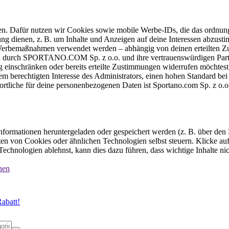
ten. Dafür nutzen wir Cookies sowie mobile Werbe-IDs, die das ordnun
ung dienen, z. B. um Inhalte und Anzeigen auf deine Interessen abzu
e Werbemaßnahmen verwendet werden – abhängig von deinen erteilten Zu
 durch SPORTANO.COM Sp. z o.o. und ihre vertrauenswürdigen Partner
einschränken oder bereits erteilte Zustimmungen widerrufen möchtest,
dem berechtigten Interesse des Administrators, einen hohen Standard b
ortliche für deine personenbezogenen Daten ist Sportano.com Sp. z o.
formationen heruntergeladen oder gespeichert werden (z. B. über den
n von Cookies oder ähnlichen Technologien selbst steuern. Klicke auf 
echnologien ablehnst, kann dies dazu führen, dass wichtige Inhalte n
nen
abatt!