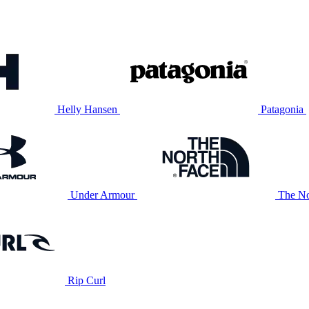
Helly Hansen
Patagonia
Under Armour
The No
Rip Curl