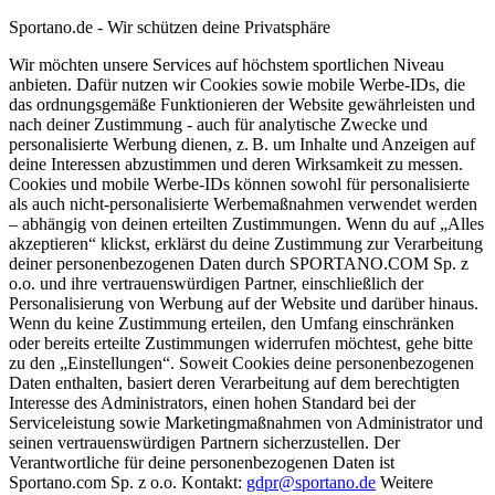
Sportano.de - Wir schützen deine Privatsphäre
Wir möchten unsere Services auf höchstem sportlichen Niveau
anbieten. Dafür nutzen wir Cookies sowie mobile Werbe-IDs, die
das ordnungsgemäße Funktionieren der Website gewährleisten und
nach deiner Zustimmung - auch für analytische Zwecke und
personalisierte Werbung dienen, z. B. um Inhalte und Anzeigen auf
deine Interessen abzustimmen und deren Wirksamkeit zu messen.
Cookies und mobile Werbe-IDs können sowohl für personalisierte
als auch nicht-personalisierte Werbemaßnahmen verwendet werden
– abhängig von deinen erteilten Zustimmungen. Wenn du auf „Alles
akzeptieren“ klickst, erklärst du deine Zustimmung zur Verarbeitung
deiner personenbezogenen Daten durch SPORTANO.COM Sp. z
o.o. und ihre vertrauenswürdigen Partner, einschließlich der
Personalisierung von Werbung auf der Website und darüber hinaus.
Wenn du keine Zustimmung erteilen, den Umfang einschränken
oder bereits erteilte Zustimmungen widerrufen möchtest, gehe bitte
zu den „Einstellungen“. Soweit Cookies deine personenbezogenen
Daten enthalten, basiert deren Verarbeitung auf dem berechtigten
Interesse des Administrators, einen hohen Standard bei der
Serviceleistung sowie Marketingmaßnahmen von Administrator und
seinen vertrauenswürdigen Partnern sicherzustellen. Der
Verantwortliche für deine personenbezogenen Daten ist
Sportano.com Sp. z o.o. Kontakt:
gdpr@sportano.de
Weitere