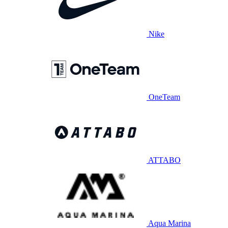
Nike
OneTeam
ATTABO
Aqua Marina