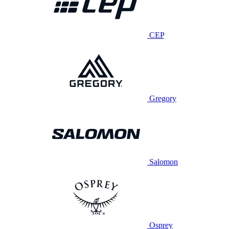
CEP
Gregory
Salomon
Osprey