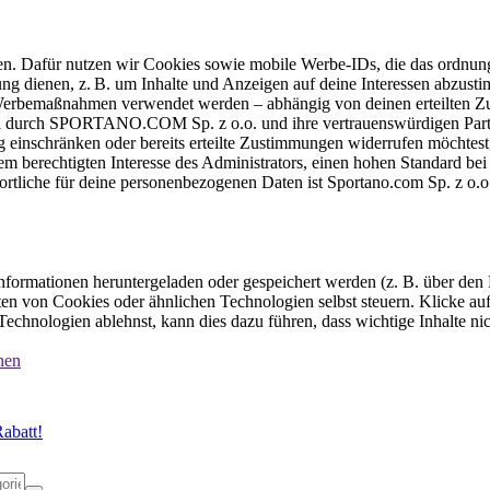
ten. Dafür nutzen wir Cookies sowie mobile Werbe-IDs, die das ordnun
ung dienen, z. B. um Inhalte und Anzeigen auf deine Interessen abzu
e Werbemaßnahmen verwendet werden – abhängig von deinen erteilten Zu
 durch SPORTANO.COM Sp. z o.o. und ihre vertrauenswürdigen Partner
einschränken oder bereits erteilte Zustimmungen widerrufen möchtest,
dem berechtigten Interesse des Administrators, einen hohen Standard b
ortliche für deine personenbezogenen Daten ist Sportano.com Sp. z o.
formationen heruntergeladen oder gespeichert werden (z. B. über den
n von Cookies oder ähnlichen Technologien selbst steuern. Klicke auf 
echnologien ablehnst, kann dies dazu führen, dass wichtige Inhalte n
nen
abatt!