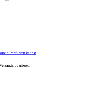
oure durchführen kannst
.
ersandart variieren.