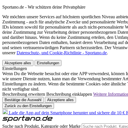
Sportano.de - Wir schützen deine Privatsphäre
Wir möchten unsere Services auf höchstem sportlichen Niveau anbie
Zustimmung - auch für analytische Zwecke und personalisierte Werb
IDs können sowohl für personalisierte als auch nicht-personalisiert
deine Zustimmung zur Verarbeitung deiner personenbezogenen Daten
und darüber hinaus. Wenn du keine Zustimmung erteilen, den Umfang 
personenbezogenen Daten enthalten, basiert deren Verarbeitung auf 
und seinen vertrauenswürdigen Partnern sicherzustellen. Der Verantw
unserer
Datenschutz- und Cookie-Richtlinie - Sportano.de
.
Akzeptiere alles
Einstellungen
Einstellungen
Wenn Du die Webseite besuchst oder eine APP verwendest, können In
wie unsere Dienste nutzen, kann man die Verwendung bestimmter Arte
Einstellungen zu ändern. Wenn die bestimmte Cookies oder ähnliche T
nicht verfügbar sind.
Beschreibung erweitern
Beschreibung einklappen
Weitere Informatio
Bestätige die Auswahl
Akzeptiere alles
Zurück zu den Einstellungen
Lade die App auf dein Smartphone herunter und sichere dir 10 € R
Suche nach Produkt, Kategorie oder Marke