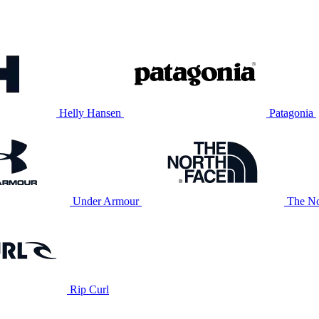
Helly Hansen
Patagonia
Under Armour
The No
Rip Curl