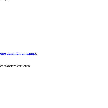
oure durchführen kannst
.
ersandart variieren.