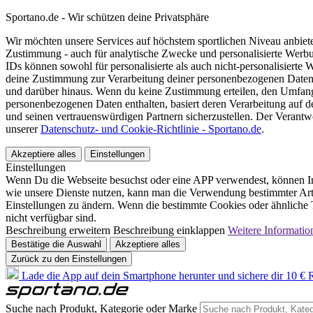
Sportano.de - Wir schützen deine Privatsphäre
Wir möchten unsere Services auf höchstem sportlichen Niveau anbie
Zustimmung - auch für analytische Zwecke und personalisierte Werb
IDs können sowohl für personalisierte als auch nicht-personalisiert
deine Zustimmung zur Verarbeitung deiner personenbezogenen Daten
und darüber hinaus. Wenn du keine Zustimmung erteilen, den Umfang 
personenbezogenen Daten enthalten, basiert deren Verarbeitung auf 
und seinen vertrauenswürdigen Partnern sicherzustellen. Der Verantw
unserer
Datenschutz- und Cookie-Richtlinie - Sportano.de
.
Akzeptiere alles
Einstellungen
Einstellungen
Wenn Du die Webseite besuchst oder eine APP verwendest, können In
wie unsere Dienste nutzen, kann man die Verwendung bestimmter Arte
Einstellungen zu ändern. Wenn die bestimmte Cookies oder ähnliche T
nicht verfügbar sind.
Beschreibung erweitern
Beschreibung einklappen
Weitere Informatio
Bestätige die Auswahl
Akzeptiere alles
Zurück zu den Einstellungen
Lade die App auf dein Smartphone herunter und sichere dir 10 € R
Suche nach Produkt, Kategorie oder Marke