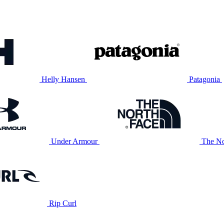
Helly Hansen
Patagonia
Under Armour
The No
Rip Curl