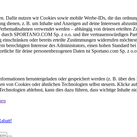
ten. Dafür nutzen wir Cookies sowie mobile Werbe-IDs, die das ordnun
ung dienen, z. B. um Inhalte und Anzeigen auf deine Interessen abzu
e Werbemaßnahmen verwendet werden – abhängig von deinen erteilten Zu
 durch SPORTANO.COM Sp. z o.o. und ihre vertrauenswürdigen Partner
einschränken oder bereits erteilte Zustimmungen widerrufen möchtest,
dem berechtigten Interesse des Administrators, einen hohen Standard b
ortliche für deine personenbezogenen Daten ist Sportano.com Sp. z o.
formationen heruntergeladen oder gespeichert werden (z. B. über den
n von Cookies oder ähnlichen Technologien selbst steuern. Klicke auf 
echnologien ablehnst, kann dies dazu führen, dass wichtige Inhalte n
nen
abatt!