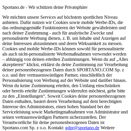
Sportano.de - Wir schützen deine Privatsphäre
Wir möchten unsere Services auf höchstem sportlichen Niveau
anbieten. Dafür nutzen wir Cookies sowie mobile Werbe-IDs, die
das ordnungsgemäße Funktionieren der Website gewährleisten und
nach deiner Zustimmung - auch für analytische Zwecke und
personalisierte Werbung dienen, z. B. um Inhalte und Anzeigen auf
deine Interessen abzustimmen und deren Wirksamkeit zu messen.
Cookies und mobile Werbe-IDs können sowohl für personalisierte
als auch nicht-personalisierte Werbemaßnahmen verwendet werden
– abhängig von deinen erteilten Zustimmungen. Wenn du auf „Alles
akzeptieren“ klickst, erklärst du deine Zustimmung zur Verarbeitung
deiner personenbezogenen Daten durch SPORTANO.COM Sp. z
o.o. und ihre vertrauenswürdigen Partner, einschließlich der
Personalisierung von Werbung auf der Website und darüber hinaus.
Wenn du keine Zustimmung erteilen, den Umfang einschränken
oder bereits erteilte Zustimmungen widerrufen möchtest, gehe bitte
zu den „Einstellungen“. Soweit Cookies deine personenbezogenen
Daten enthalten, basiert deren Verarbeitung auf dem berechtigten
Interesse des Administrators, einen hohen Standard bei der
Serviceleistung sowie Marketingmaßnahmen von Administrator und
seinen vertrauenswürdigen Partnern sicherzustellen. Der
Verantwortliche für deine personenbezogenen Daten ist
Sportano.com Sp. z o.o. Kontakt:
gdpr@sportano.de
Weitere