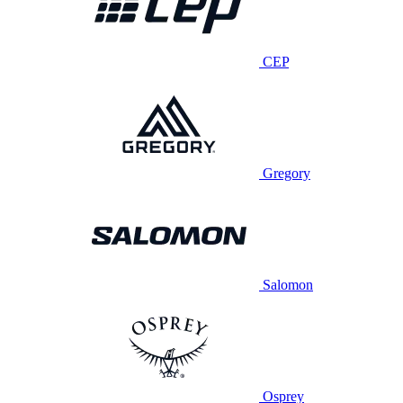
CEP
Gregory
Salomon
Osprey