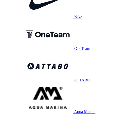
Nike
OneTeam
ATTABO
Aqua Marina