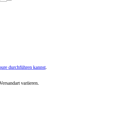
oure durchführen kannst
.
ersandart variieren.