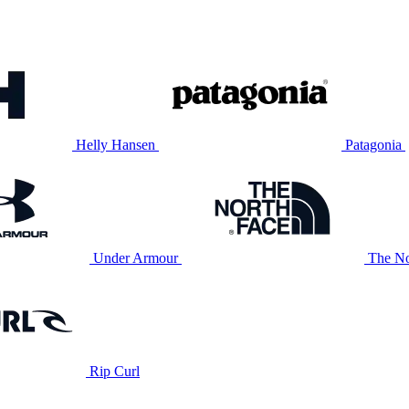
Helly Hansen
Patagonia
Under Armour
The No
Rip Curl