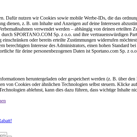
ten. Dafür nutzen wir Cookies sowie mobile Werbe-IDs, die das ordnun
ung dienen, z. B. um Inhalte und Anzeigen auf deine Interessen abzu
e Werbemaßnahmen verwendet werden – abhängig von deinen erteilten Zu
 durch SPORTANO.COM Sp. z o.o. und ihre vertrauenswürdigen Partner
einschränken oder bereits erteilte Zustimmungen widerrufen möchtest,
dem berechtigten Interesse des Administrators, einen hohen Standard b
ortliche für deine personenbezogenen Daten ist Sportano.com Sp. z o.
formationen heruntergeladen oder gespeichert werden (z. B. über den
n von Cookies oder ähnlichen Technologien selbst steuern. Klicke auf 
echnologien ablehnst, kann dies dazu führen, dass wichtige Inhalte n
nen
abatt!