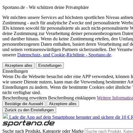
Sportano.de - Wir schützen deine Privatsphäre
Wir möchten unsere Services auf höchstem sportlichen Niveau anbie
Zustimmung - auch für analytische Zwecke und personalisierte Werb
IDs können sowohl für personalisierte als auch nicht-personalisiert
deine Zustimmung zur Verarbeitung deiner personenbezogenen Daten
und darüber hinaus. Wenn du keine Zustimmung erteilen, den Umfang 
personenbezogenen Daten enthalten, basiert deren Verarbeitung auf 
und seinen vertrauenswürdigen Partnern sicherzustellen. Der Verantw
unserer
Datenschutz- und Cookie-Richtlinie - Sportano.de
.
Akzeptiere alles
Einstellungen
Einstellungen
Wenn Du die Webseite besuchst oder eine APP verwendest, können In
wie unsere Dienste nutzen, kann man die Verwendung bestimmter Arte
Einstellungen zu ändern. Wenn die bestimmte Cookies oder ähnliche T
nicht verfügbar sind.
Beschreibung erweitern
Beschreibung einklappen
Weitere Informatio
Bestätige die Auswahl
Akzeptiere alles
Zurück zu den Einstellungen
Lade die App auf dein Smartphone herunter und sichere dir 10 € R
Suche nach Produkt, Kategorie oder Marke