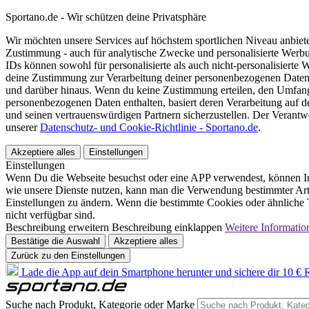
Sportano.de - Wir schützen deine Privatsphäre
Wir möchten unsere Services auf höchstem sportlichen Niveau anbie
Zustimmung - auch für analytische Zwecke und personalisierte Werb
IDs können sowohl für personalisierte als auch nicht-personalisiert
deine Zustimmung zur Verarbeitung deiner personenbezogenen Daten
und darüber hinaus. Wenn du keine Zustimmung erteilen, den Umfang 
personenbezogenen Daten enthalten, basiert deren Verarbeitung auf 
und seinen vertrauenswürdigen Partnern sicherzustellen. Der Verantw
unserer
Datenschutz- und Cookie-Richtlinie - Sportano.de
.
Akzeptiere alles
Einstellungen
Einstellungen
Wenn Du die Webseite besuchst oder eine APP verwendest, können In
wie unsere Dienste nutzen, kann man die Verwendung bestimmter Arte
Einstellungen zu ändern. Wenn die bestimmte Cookies oder ähnliche T
nicht verfügbar sind.
Beschreibung erweitern
Beschreibung einklappen
Weitere Informatio
Bestätige die Auswahl
Akzeptiere alles
Zurück zu den Einstellungen
Lade die App auf dein Smartphone herunter und sichere dir 10 € R
Suche nach Produkt, Kategorie oder Marke