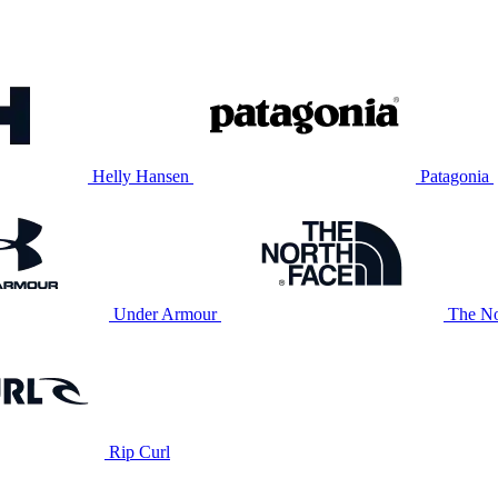
Helly Hansen
Patagonia
Under Armour
The No
Rip Curl