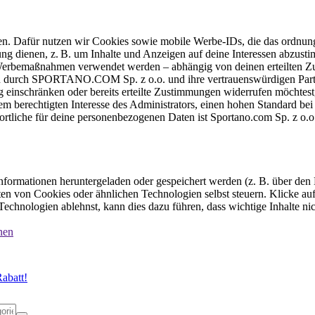
ten. Dafür nutzen wir Cookies sowie mobile Werbe-IDs, die das ordnun
ung dienen, z. B. um Inhalte und Anzeigen auf deine Interessen abzu
e Werbemaßnahmen verwendet werden – abhängig von deinen erteilten Zu
 durch SPORTANO.COM Sp. z o.o. und ihre vertrauenswürdigen Partner
einschränken oder bereits erteilte Zustimmungen widerrufen möchtest,
dem berechtigten Interesse des Administrators, einen hohen Standard b
ortliche für deine personenbezogenen Daten ist Sportano.com Sp. z o.
formationen heruntergeladen oder gespeichert werden (z. B. über den
n von Cookies oder ähnlichen Technologien selbst steuern. Klicke auf 
echnologien ablehnst, kann dies dazu führen, dass wichtige Inhalte n
nen
abatt!