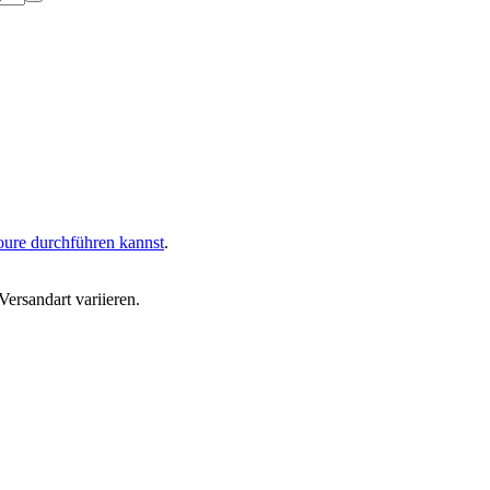
oure durchführen kannst
.
ersandart variieren.