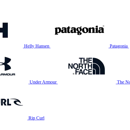
Helly Hansen
Patagonia
Under Armour
The No
Rip Curl