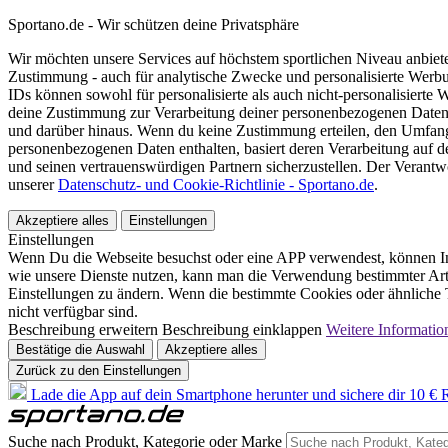
Sportano.de - Wir schützen deine Privatsphäre
Wir möchten unsere Services auf höchstem sportlichen Niveau anbie
Zustimmung - auch für analytische Zwecke und personalisierte Werb
IDs können sowohl für personalisierte als auch nicht-personalisiert
deine Zustimmung zur Verarbeitung deiner personenbezogenen Daten
und darüber hinaus. Wenn du keine Zustimmung erteilen, den Umfang 
personenbezogenen Daten enthalten, basiert deren Verarbeitung auf 
und seinen vertrauenswürdigen Partnern sicherzustellen. Der Verantw
unserer
Datenschutz- und Cookie-Richtlinie - Sportano.de
.
Akzeptiere alles
Einstellungen
Einstellungen
Wenn Du die Webseite besuchst oder eine APP verwendest, können In
wie unsere Dienste nutzen, kann man die Verwendung bestimmter Arte
Einstellungen zu ändern. Wenn die bestimmte Cookies oder ähnliche T
nicht verfügbar sind.
Beschreibung erweitern
Beschreibung einklappen
Weitere Informatio
Bestätige die Auswahl
Akzeptiere alles
Zurück zu den Einstellungen
Lade die App auf dein Smartphone herunter und sichere dir 10 € R
Suche nach Produkt, Kategorie oder Marke