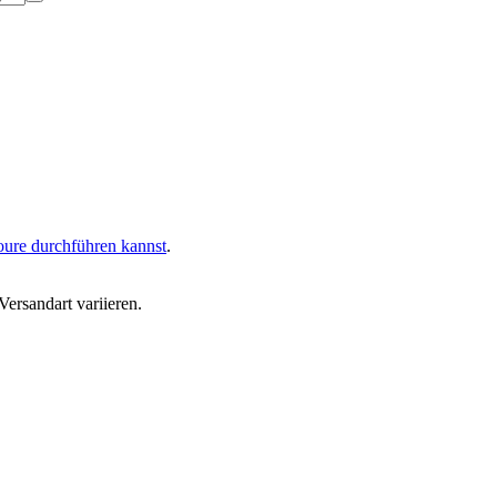
oure durchführen kannst
.
ersandart variieren.