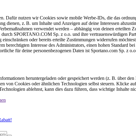
ten. Dafür nutzen wir Cookies sowie mobile Werbe-IDs, die das ordnun
ung dienen, z. B. um Inhalte und Anzeigen auf deine Interessen abzu
e Werbemaßnahmen verwendet werden – abhängig von deinen erteilten Zu
 durch SPORTANO.COM Sp. z o.o. und ihre vertrauenswürdigen Partner
einschränken oder bereits erteilte Zustimmungen widerrufen möchtest,
dem berechtigten Interesse des Administrators, einen hohen Standard b
ortliche für deine personenbezogenen Daten ist Sportano.com Sp. z o.
formationen heruntergeladen oder gespeichert werden (z. B. über den
n von Cookies oder ähnlichen Technologien selbst steuern. Klicke auf 
echnologien ablehnst, kann dies dazu führen, dass wichtige Inhalte n
nen
abatt!