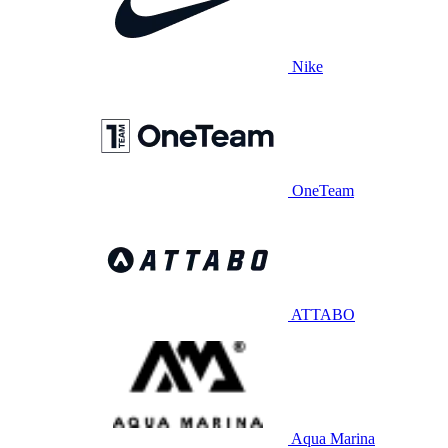
Nike
OneTeam
ATTABO
Aqua Marina