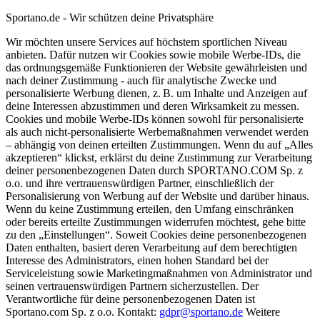
Sportano.de - Wir schützen deine Privatsphäre
Wir möchten unsere Services auf höchstem sportlichen Niveau
anbieten. Dafür nutzen wir Cookies sowie mobile Werbe-IDs, die
das ordnungsgemäße Funktionieren der Website gewährleisten und
nach deiner Zustimmung - auch für analytische Zwecke und
personalisierte Werbung dienen, z. B. um Inhalte und Anzeigen auf
deine Interessen abzustimmen und deren Wirksamkeit zu messen.
Cookies und mobile Werbe-IDs können sowohl für personalisierte
als auch nicht-personalisierte Werbemaßnahmen verwendet werden
– abhängig von deinen erteilten Zustimmungen. Wenn du auf „Alles
akzeptieren“ klickst, erklärst du deine Zustimmung zur Verarbeitung
deiner personenbezogenen Daten durch SPORTANO.COM Sp. z
o.o. und ihre vertrauenswürdigen Partner, einschließlich der
Personalisierung von Werbung auf der Website und darüber hinaus.
Wenn du keine Zustimmung erteilen, den Umfang einschränken
oder bereits erteilte Zustimmungen widerrufen möchtest, gehe bitte
zu den „Einstellungen“. Soweit Cookies deine personenbezogenen
Daten enthalten, basiert deren Verarbeitung auf dem berechtigten
Interesse des Administrators, einen hohen Standard bei der
Serviceleistung sowie Marketingmaßnahmen von Administrator und
seinen vertrauenswürdigen Partnern sicherzustellen. Der
Verantwortliche für deine personenbezogenen Daten ist
Sportano.com Sp. z o.o. Kontakt:
gdpr@sportano.de
Weitere