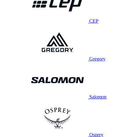
CEP
Gregory
Salomon
Osprey