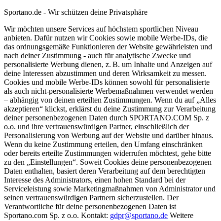
Sportano.de - Wir schützen deine Privatsphäre
Wir möchten unsere Services auf höchstem sportlichen Niveau
anbieten. Dafür nutzen wir Cookies sowie mobile Werbe-IDs, die
das ordnungsgemäße Funktionieren der Website gewährleisten und
nach deiner Zustimmung - auch für analytische Zwecke und
personalisierte Werbung dienen, z. B. um Inhalte und Anzeigen auf
deine Interessen abzustimmen und deren Wirksamkeit zu messen.
Cookies und mobile Werbe-IDs können sowohl für personalisierte
als auch nicht-personalisierte Werbemaßnahmen verwendet werden
– abhängig von deinen erteilten Zustimmungen. Wenn du auf „Alles
akzeptieren“ klickst, erklärst du deine Zustimmung zur Verarbeitung
deiner personenbezogenen Daten durch SPORTANO.COM Sp. z
o.o. und ihre vertrauenswürdigen Partner, einschließlich der
Personalisierung von Werbung auf der Website und darüber hinaus.
Wenn du keine Zustimmung erteilen, den Umfang einschränken
oder bereits erteilte Zustimmungen widerrufen möchtest, gehe bitte
zu den „Einstellungen“. Soweit Cookies deine personenbezogenen
Daten enthalten, basiert deren Verarbeitung auf dem berechtigten
Interesse des Administrators, einen hohen Standard bei der
Serviceleistung sowie Marketingmaßnahmen von Administrator und
seinen vertrauenswürdigen Partnern sicherzustellen. Der
Verantwortliche für deine personenbezogenen Daten ist
Sportano.com Sp. z o.o. Kontakt:
gdpr@sportano.de
Weitere