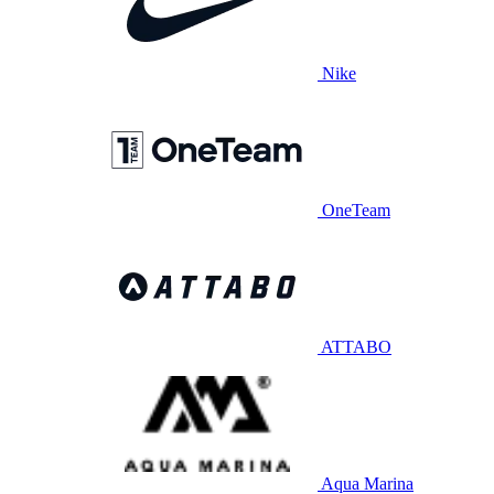
Nike
OneTeam
ATTABO
Aqua Marina