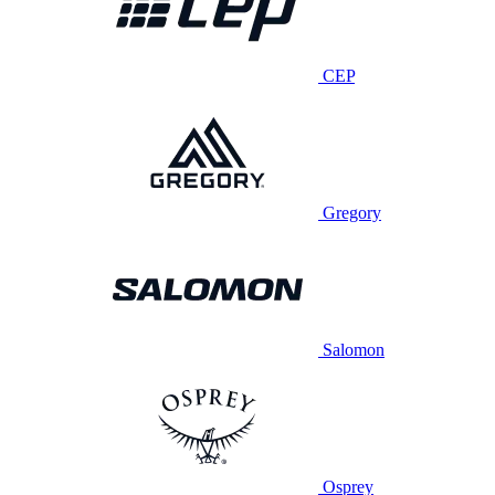
CEP
Gregory
Salomon
Osprey