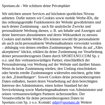
Sportano.de - Wir schützen deine Privatsphäre
Wir möchten unsere Services auf höchstem sportlichen Niveau
anbieten. Dafür nutzen wir Cookies sowie mobile Werbe-IDs, die
das ordnungsgemäße Funktionieren der Website gewährleisten und
nach deiner Zustimmung - auch für analytische Zwecke und
personalisierte Werbung dienen, z. B. um Inhalte und Anzeigen auf
deine Interessen abzustimmen und deren Wirksamkeit zu messen.
Cookies und mobile Werbe-IDs können sowohl für personalisierte
als auch nicht-personalisierte Werbemaßnahmen verwendet werden
– abhängig von deinen erteilten Zustimmungen. Wenn du auf „Alles
akzeptieren“ klickst, erklärst du deine Zustimmung zur Verarbeitung
deiner personenbezogenen Daten durch SPORTANO.COM Sp. z
o.o. und ihre vertrauenswürdigen Partner, einschließlich der
Personalisierung von Werbung auf der Website und darüber hinaus.
Wenn du keine Zustimmung erteilen, den Umfang einschränken
oder bereits erteilte Zustimmungen widerrufen möchtest, gehe bitte
zu den „Einstellungen“. Soweit Cookies deine personenbezogenen
Daten enthalten, basiert deren Verarbeitung auf dem berechtigten
Interesse des Administrators, einen hohen Standard bei der
Serviceleistung sowie Marketingmaßnahmen von Administrator und
seinen vertrauenswürdigen Partnern sicherzustellen. Der
Verantwortliche für deine personenbezogenen Daten ist
Sportano.com Sp. z o.o. Kontakt:
gdpr@sportano.de
Weitere