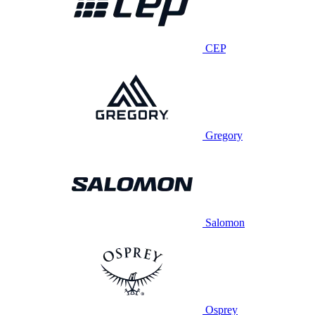
CEP
Gregory
Salomon
Osprey