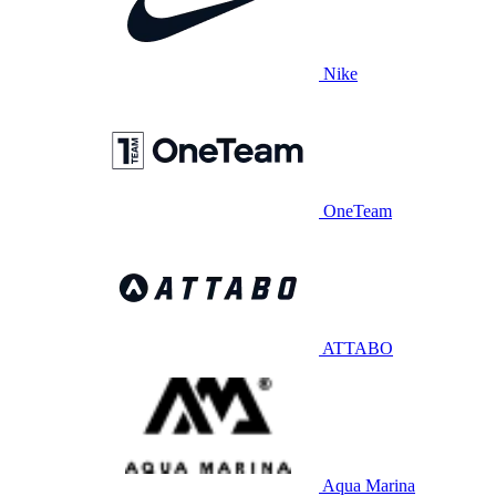
Nike
OneTeam
ATTABO
Aqua Marina