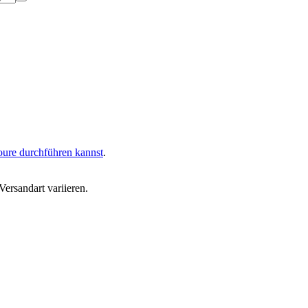
oure durchführen kannst
.
ersandart variieren.