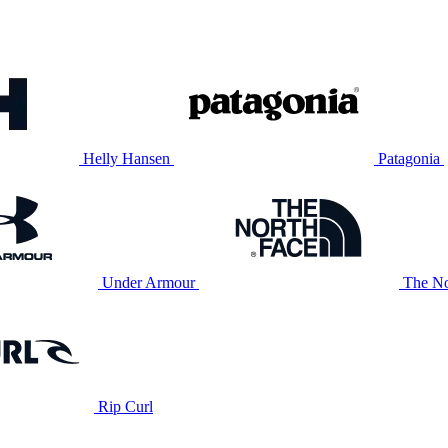
Helly Hansen
Patagonia
Under Armour
The No
Rip Curl