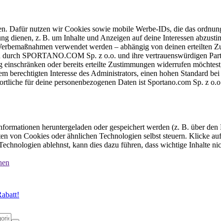
ten. Dafür nutzen wir Cookies sowie mobile Werbe-IDs, die das ordnun
ung dienen, z. B. um Inhalte und Anzeigen auf deine Interessen abzu
e Werbemaßnahmen verwendet werden – abhängig von deinen erteilten Zu
 durch SPORTANO.COM Sp. z o.o. und ihre vertrauenswürdigen Partner
einschränken oder bereits erteilte Zustimmungen widerrufen möchtest,
dem berechtigten Interesse des Administrators, einen hohen Standard b
ortliche für deine personenbezogenen Daten ist Sportano.com Sp. z o.
formationen heruntergeladen oder gespeichert werden (z. B. über den
n von Cookies oder ähnlichen Technologien selbst steuern. Klicke auf 
echnologien ablehnst, kann dies dazu führen, dass wichtige Inhalte n
nen
abatt!