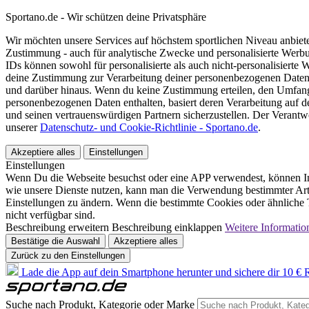
Sportano.de - Wir schützen deine Privatsphäre
Wir möchten unsere Services auf höchstem sportlichen Niveau anbie
Zustimmung - auch für analytische Zwecke und personalisierte Werb
IDs können sowohl für personalisierte als auch nicht-personalisiert
deine Zustimmung zur Verarbeitung deiner personenbezogenen Daten
und darüber hinaus. Wenn du keine Zustimmung erteilen, den Umfang 
personenbezogenen Daten enthalten, basiert deren Verarbeitung auf 
und seinen vertrauenswürdigen Partnern sicherzustellen. Der Verantw
unserer
Datenschutz- und Cookie-Richtlinie - Sportano.de
.
Akzeptiere alles
Einstellungen
Einstellungen
Wenn Du die Webseite besuchst oder eine APP verwendest, können In
wie unsere Dienste nutzen, kann man die Verwendung bestimmter Arte
Einstellungen zu ändern. Wenn die bestimmte Cookies oder ähnliche T
nicht verfügbar sind.
Beschreibung erweitern
Beschreibung einklappen
Weitere Informatio
Bestätige die Auswahl
Akzeptiere alles
Zurück zu den Einstellungen
Lade die App auf dein Smartphone herunter und sichere dir 10 € R
Suche nach Produkt, Kategorie oder Marke