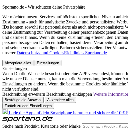
Sportano.de - Wir schützen deine Privatsphäre
Wir möchten unsere Services auf höchstem sportlichen Niveau anbie
Zustimmung - auch für analytische Zwecke und personalisierte Werb
IDs können sowohl für personalisierte als auch nicht-personalisiert
deine Zustimmung zur Verarbeitung deiner personenbezogenen Daten
und darüber hinaus. Wenn du keine Zustimmung erteilen, den Umfang 
personenbezogenen Daten enthalten, basiert deren Verarbeitung auf 
und seinen vertrauenswürdigen Partnern sicherzustellen. Der Verantw
unserer
Datenschutz- und Cookie-Richtlinie - Sportano.de
.
Akzeptiere alles
Einstellungen
Einstellungen
Wenn Du die Webseite besuchst oder eine APP verwendest, können In
wie unsere Dienste nutzen, kann man die Verwendung bestimmter Arte
Einstellungen zu ändern. Wenn die bestimmte Cookies oder ähnliche T
nicht verfügbar sind.
Beschreibung erweitern
Beschreibung einklappen
Weitere Informatio
Bestätige die Auswahl
Akzeptiere alles
Zurück zu den Einstellungen
Lade die App auf dein Smartphone herunter und sichere dir 10 € R
Suche nach Produkt, Kategorie oder Marke