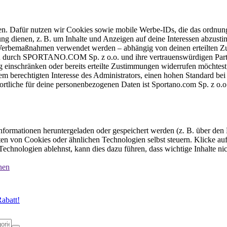
ten. Dafür nutzen wir Cookies sowie mobile Werbe-IDs, die das ordnun
ung dienen, z. B. um Inhalte und Anzeigen auf deine Interessen abzu
e Werbemaßnahmen verwendet werden – abhängig von deinen erteilten Zu
 durch SPORTANO.COM Sp. z o.o. und ihre vertrauenswürdigen Partner
einschränken oder bereits erteilte Zustimmungen widerrufen möchtest,
dem berechtigten Interesse des Administrators, einen hohen Standard b
ortliche für deine personenbezogenen Daten ist Sportano.com Sp. z o.
formationen heruntergeladen oder gespeichert werden (z. B. über den
n von Cookies oder ähnlichen Technologien selbst steuern. Klicke auf 
echnologien ablehnst, kann dies dazu führen, dass wichtige Inhalte n
nen
abatt!