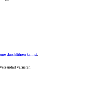
oure durchführen kannst
.
ersandart variieren.