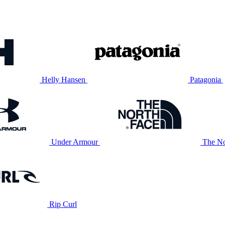
Helly Hansen
Patagonia
Under Armour
The No
Rip Curl