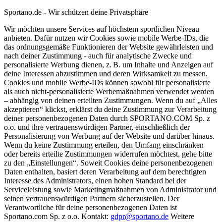
Sportano.de - Wir schützen deine Privatsphäre
Wir möchten unsere Services auf höchstem sportlichen Niveau
anbieten. Dafür nutzen wir Cookies sowie mobile Werbe-IDs, die
das ordnungsgemäße Funktionieren der Website gewährleisten und
nach deiner Zustimmung - auch für analytische Zwecke und
personalisierte Werbung dienen, z. B. um Inhalte und Anzeigen auf
deine Interessen abzustimmen und deren Wirksamkeit zu messen.
Cookies und mobile Werbe-IDs können sowohl für personalisierte
als auch nicht-personalisierte Werbemaßnahmen verwendet werden
– abhängig von deinen erteilten Zustimmungen. Wenn du auf „Alles
akzeptieren“ klickst, erklärst du deine Zustimmung zur Verarbeitung
deiner personenbezogenen Daten durch SPORTANO.COM Sp. z
o.o. und ihre vertrauenswürdigen Partner, einschließlich der
Personalisierung von Werbung auf der Website und darüber hinaus.
Wenn du keine Zustimmung erteilen, den Umfang einschränken
oder bereits erteilte Zustimmungen widerrufen möchtest, gehe bitte
zu den „Einstellungen“. Soweit Cookies deine personenbezogenen
Daten enthalten, basiert deren Verarbeitung auf dem berechtigten
Interesse des Administrators, einen hohen Standard bei der
Serviceleistung sowie Marketingmaßnahmen von Administrator und
seinen vertrauenswürdigen Partnern sicherzustellen. Der
Verantwortliche für deine personenbezogenen Daten ist
Sportano.com Sp. z o.o. Kontakt:
gdpr@sportano.de
Weitere