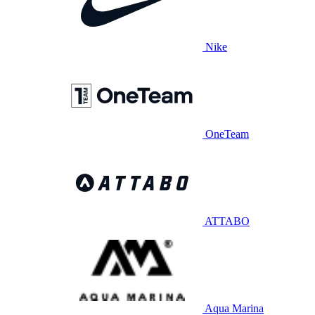
Nike
OneTeam
ATTABO
Aqua Marina