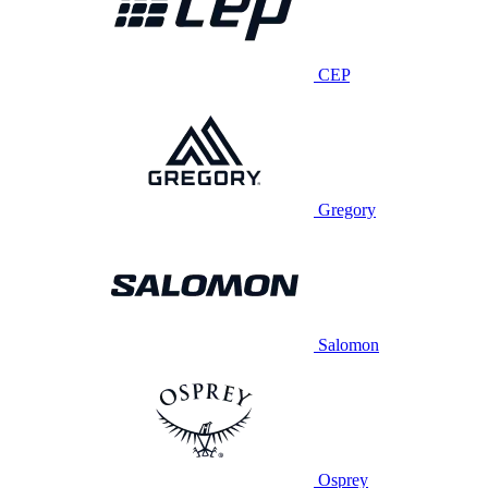
CEP
Gregory
Salomon
Osprey